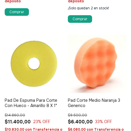
depósito
depósito
¡Solo quedan
2
en stock!
Pad De Espuma Para Corte
Pad Corte Medio Naranja 3
Con Hueco - Amarillo 8 X 1"
Generico
$14.860,00
$9.500,00
$11.400,00
$6.400,00
23
% OFF
33
% OFF
$10.830,00
con
Transferencia o
$6.080,00
con
Transferencia o