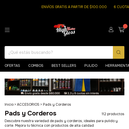
ENVÍOS GRATIS A PARTIR DE $100.000
6 CUOTAS SIN INTER
0
OFERTAS
COMBOS
BEST SELLERS
PULIDO
HERRAMIENT
Inicio
>
ACCESORIOS
>
Pads y Corderos
Pads y Corderos
112 productos
Descubre nuestra variedad de pads y corderos, ideales para pulido y
corte. Mejora tu técnica con productos de alta calidad