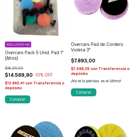
Overcars Pad de Cordero
EXCLUSIVO HG
Violeta 3"
Overcars Pack 5 Unid. Pad 1"
(Altos)
$7.893,00
$16.211,00
$7.498,35
con
Transferencia o
depósito
$14.589,90
10
% OFF
¡No te lo pierdas, es el último!
$13.860,41
con
Transferencia o
depósito