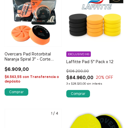
Overcars Pad Rotorbital
EXCLUSIVO HG
Naranja Spiral 3" - Corte
Laffitte Pad 5" Pack x 12
medio
$6.909,00
$106.200,00
$84.960,00
$6.563,55
con
Transferencia o
20
% OFF
depósito
3
x
$28.320,00
sin interés
1
/
4