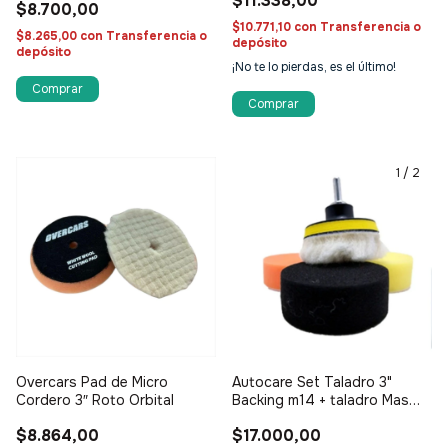
$11.338,00
$8.700,00
$10.771,10
con
Transferencia o
$8.265,00
con
Transferencia o
depósito
depósito
¡No te lo pierdas, es el último!
1
/
2
Overcars Pad de Micro
Autocare Set Taladro 3"
Cordero 3″ Roto Orbital
Backing m14 + taladro Mas
Pad
$8.864,00
$17.000,00