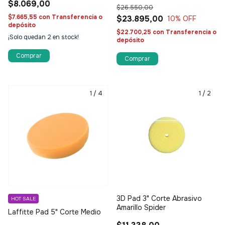
$8.069,00
$26.550,00
$7.665,55
con
Transferencia o
$23.895,00
10
% OFF
depósito
$22.700,25
con
Transferencia o
¡Solo quedan
2
en stock!
depósito
1
/
4
1
/
2
3D Pad 3" Corte Abrasivo
HOT SALE
Amarillo Spider
Laffitte Pad 5" Corte Medio