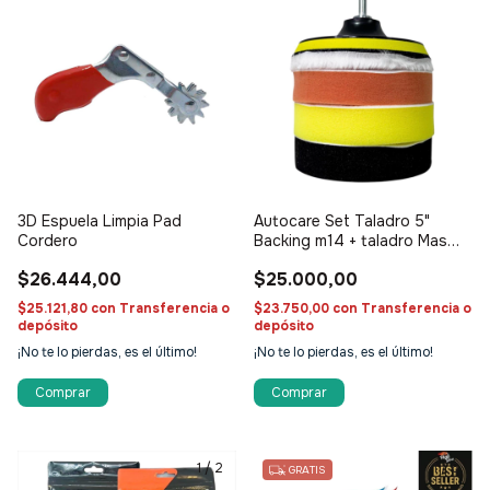
3D Espuela Limpia Pad
Autocare Set Taladro 5"
Cordero
Backing m14 + taladro Mas
Pad
$26.444,00
$25.000,00
$25.121,80
con
Transferencia o
$23.750,00
con
Transferencia o
depósito
depósito
¡No te lo pierdas, es el último!
¡No te lo pierdas, es el último!
1
/
2
1
/
6
GRATIS