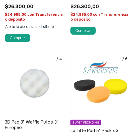
$26.300,00
$26.300,00
$24.985,00
con
Transferencia
$24.985,00
con
Transferencia
o depósito
o depósito
¡No te lo pierdas, es el último!
1
/
4
1
/
6
3D Pad 3" Waffle Pulido 3"
SUPER PROMO HG
Europeo
Laffitte Pad 5" Pack x 3