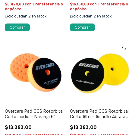
$8.420,80
con
Transferencia o
$16.150,00
con
Transferencia o
depósito
depósito
¡Solo quedan
2
en stock!
¡Solo quedan
2
en stock!
1
/
2
Overcars Pad CCS Rotorbital
Overcars Pad CCS Rotorbital
Corte medio – Naranja 6"
Corte Alto – Amarillo Abrasivo
6"
$13.383,00
$13.383,00