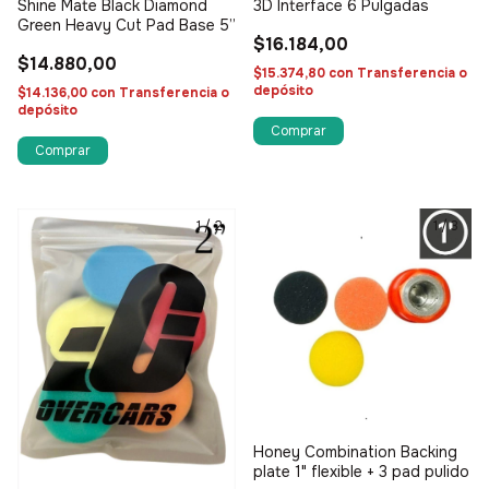
Shine Mate Black Diamond
3D Interface 6 Pulgadas
Green Heavy Cut Pad Base 5”
$16.184,00
$14.880,00
$15.374,80
con
Transferencia o
depósito
$14.136,00
con
Transferencia o
depósito
×
1
/
2
1
/
3
OFERTA ESPECIAL
Jugá y ganá
Prueba tu suerte y consigue descuentos increíbles
SEGUÍ INTENTANDO
SEGUI PARTICIPAND
Honey Combination Backing
ENVIO GRATIS
5% OFF
plate 1" flexible + 3 pad pulido