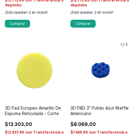
$12.713,85
con
Transferencia o
$12.713,85
con
Transferencia o
depósito
depósito
¡Solo quedan
2
en stock!
¡Solo quedan
2
en stock!
1
/
3
3D Pad Europeo Amarillo De
3D PAD 3" Pulido Azul Waffle
Espuma Reticulada - Corte
Americano
$13.303,00
$8.069,00
$12.637,85
con
Transferencia o
$7.665,55
con
Transferencia o