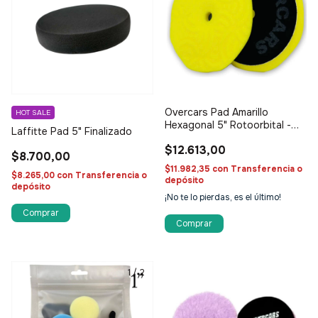
Overcars Pad Amarillo
HOT SALE
Hexagonal 5" Rotoorbital -
Laffitte Pad 5" Finalizado
Corte medio
$12.613,00
$8.700,00
$11.982,35
con
Transferencia o
$8.265,00
con
Transferencia o
depósito
depósito
¡No te lo pierdas, es el último!
1
/
2