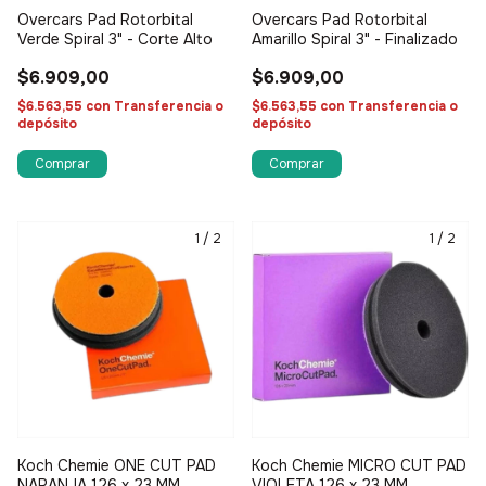
Overcars Pad Rotorbital
Overcars Pad Rotorbital
Verde Spiral 3" - Corte Alto
Amarillo Spiral 3" - Finalizado
$6.909,00
$6.909,00
$6.563,55
con
Transferencia o
$6.563,55
con
Transferencia o
depósito
depósito
1
/
2
1
/
2
Koch Chemie ONE CUT PAD
Koch Chemie MICRO CUT PAD
NARANJA 126 x 23 MM
VIOLETA 126 x 23 MM