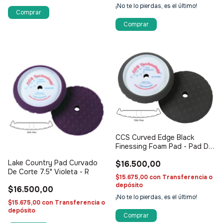
¡No te lo pierdas, es el último!
CCS Curved Edge Black
Finessing Foam Pad - Pad De
Espuma Curvado De Acabado
Lake Country Pad Curvado
$16.500,00
Fino (Ceras) - Negro 7.5"
De Corte 7.5" Violeta - R
$15.675,00
con
Transferencia o
depósito
$16.500,00
¡No te lo pierdas, es el último!
$15.675,00
con
Transferencia o
depósito