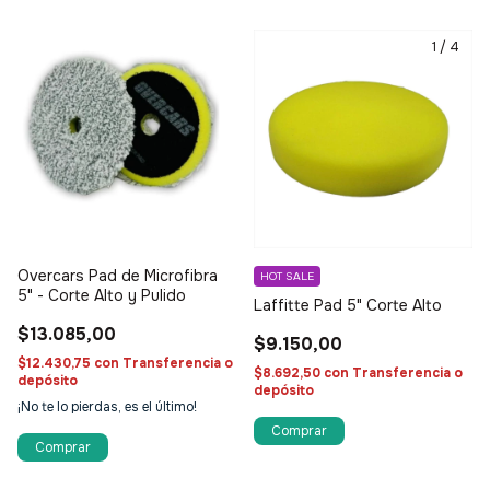
1
/
4
Overcars Pad de Microfibra
HOT SALE
5" - Corte Alto y Pulido
Laffitte Pad 5" Corte Alto
$13.085,00
$9.150,00
$12.430,75
con
Transferencia o
$8.692,50
con
Transferencia o
depósito
depósito
¡No te lo pierdas, es el último!