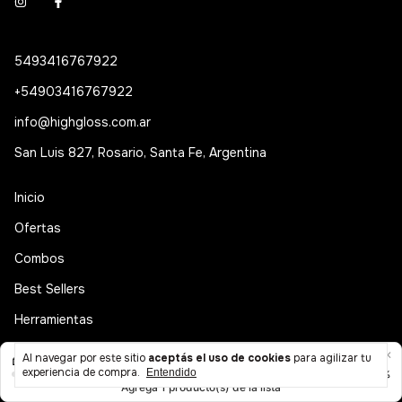
5493416767922
+54903416767922
info@highgloss.com.ar
San Luis 827, Rosario, Santa Fe, Argentina
Inicio
Ofertas
Combos
Best Sellers
Herramientas
PPF
Al navegar por este sitio
aceptás el uso de cookies
para agilizar tu
experiencia de compra.
Entendido
Pulido