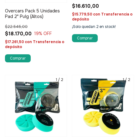
$16.610,00
Overcars Pack 5 Unidades
7% OFF
$15.779,50
con
Transferencia o
Pad 2" Pulg (Altos)
depósito
$22.545,00
¡Solo quedan
2
en stock!
$18.170,00
19
% OFF
📧 Tu correo electrónico
$17.261,50
con
Transferencia o
depósito
GIRAR AHORA
🔒 Tu email está seguro. No spam, lo prometemos.
1
/
2
1
/
2