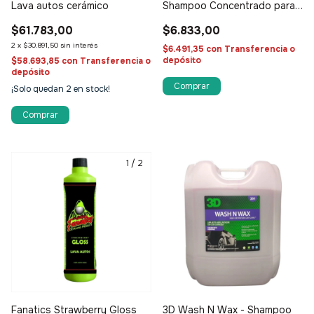
Lava autos cerámico
Shampoo Concentrado para
Balde 600ml
$61.783,00
$6.833,00
2
x
$30.891,50
sin interés
$6.491,35
con
Transferencia o
depósito
$58.693,85
con
Transferencia o
depósito
¡Solo quedan
2
en stock!
1
/
2
Fanatics Strawberry Gloss
3D Wash N Wax - Shampoo