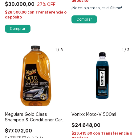
depósito
$30.000,00
27
% OFF
¡No te lo pierdas, es el último!
$28.500,00
con
Transferencia o
depósito
1
/
8
1
/
3
×
OFERTA ESPECIAL
Jugá y ganá
Prueba tu suerte y consigue descuentos increíbles
SEGUÍ INTENTANDO
SEGUI PARTICIPAND
Meguiars Gold Class
Vonixx Moto-V 500ml
Shampoo & Conditioner Car
$24.648,00
Wash
ENVIO GRATIS
5% OFF
$77.072,00
$23.415,60
con
Transferencia o
2
x
$38.536,00
sin interés