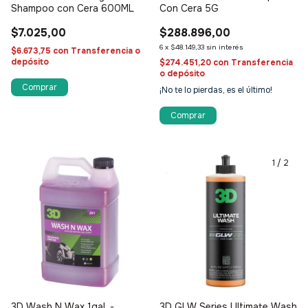
Shampoo con Cera 600ML
Con Cera 5G
$7.025,00
$288.896,00
6
x
$48.149,33
sin interés
$6.673,75
con
Transferencia o
depósito
$274.451,20
con
Transferencia
o depósito
¡No te lo pierdas, es el último!
1
/
2
3D Wash N Wax 1gal. -
3D GLW Series Ultimate Wash