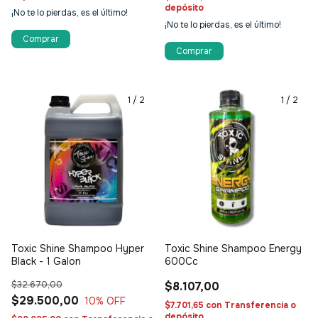
depósito
¡No te lo pierdas, es el último!
¡No te lo pierdas, es el último!
1
/
2
1
/
2
Toxic Shine Shampoo Hyper
Toxic Shine Shampoo Energy
Black - 1 Galon
600Cc
$32.670,00
$8.107,00
$29.500,00
10
% OFF
$7.701,65
con
Transferencia o
depósito