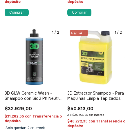
depósito
depósito
1
/
2
1
/
2
GRATIS
3D GLW Ceramic Wash -
3D Extractor Shampoo - Para
Shampoo con Sio2 Ph Neutro
Máquinas Limpia Tapizados
Concentrado
$32.929,00
$50.813,00
2
x
$25.406,50
sin interés
$31.282,55
con
Transferencia o
depósito
$48.272,35
con
Transferencia o
depósito
¡Solo quedan
2
en stock!