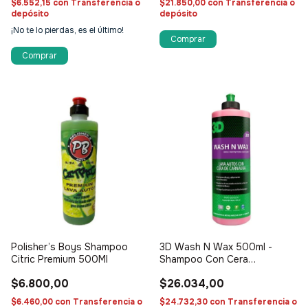
$6.552,15
con
Transferencia o
$21.850,00
con
Transferencia o
depósito
depósito
¡No te lo pierdas, es el último!
Polisher’s Boys Shampoo
3D Wash N Wax 500ml -
Citric Premium 500Ml
Shampoo Con Cera
concentrado
$6.800,00
$26.034,00
$6.460,00
con
Transferencia o
$24.732,30
con
Transferencia o