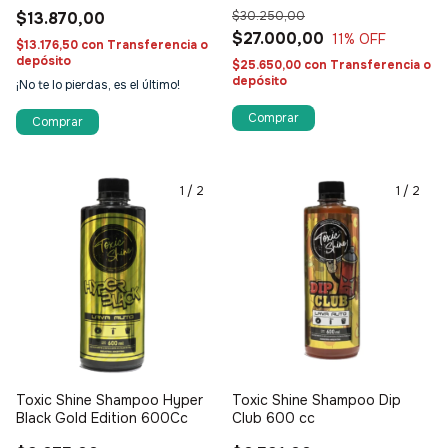
PH Neutro
$13.870,00
$30.250,00
$27.000,00
11
% OFF
$13.176,50
con
Transferencia o
depósito
$25.650,00
con
Transferencia o
depósito
¡No te lo pierdas, es el último!
1
/
2
1
/
2
Toxic Shine Shampoo Hyper
Toxic Shine Shampoo Dip
Black Gold Edition 600Cc
Club 600 cc