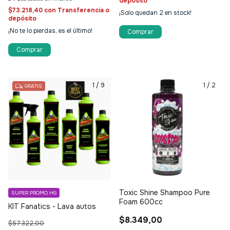
depósito
$73.218,40
con
Transferencia o
¡Solo quedan
2
en stock!
7% OFF
depósito
¡No te lo pierdas, es el último!
📧 Tu correo electrónico
1
/
9
1
/
2
GRATIS
GIRAR AHORA
🔒 Tu email está seguro. No spam, lo prometemos.
Toxic Shine Shampoo Pure
SUPER PROMO HG
Foam 600cc
KIT Fanatics - Lava autos
$8.349,00
$57.322,00