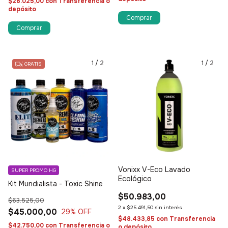
$28.025,00
con
Transferencia o
depósito
1
/
2
1
/
2
GRATIS
Vonixx V-Eco Lavado
SUPER PROMO HG
Ecológico
Kit Mundialista - Toxic Shine
$50.983,00
$63.525,00
2
x
$25.491,50
sin interés
$45.000,00
29
% OFF
$48.433,85
con
Transferencia
$42.750,00
con
Transferencia o
o depósito