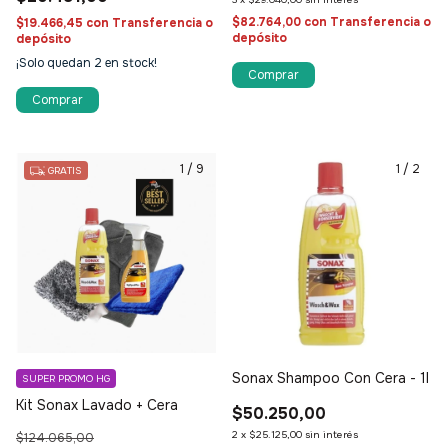
$82.764,00
con
Transferencia o
$19.466,45
con
Transferencia o
depósito
depósito
¡Solo quedan
2
en stock!
1
/
9
1
/
2
GRATIS
Sonax Shampoo Con Cera - 1l
SUPER PROMO HG
Kit Sonax Lavado + Cera
$50.250,00
2
x
$25.125,00
sin interés
$124.065,00