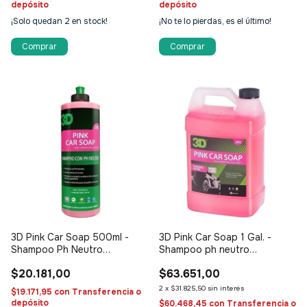
depósito
depósito
¡Solo quedan
2
en stock!
¡No te lo pierdas, es el último!
3D Pink Car Soap 500ml -
3D Pink Car Soap 1 Gal. -
Shampoo Ph Neutro
Shampoo ph neutro
concentrado
concentrado
$20.181,00
$63.651,00
2
x
$31.825,50
sin interés
$19.171,95
con
Transferencia o
depósito
$60.468,45
con
Transferencia o