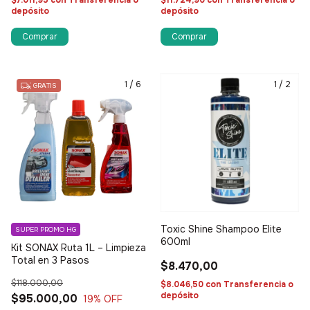
$7.011,95
con
Transferencia o
$11.724,90
con
Transferencia o
depósito
depósito
1
/
6
1
/
2
GRATIS
Toxic Shine Shampoo Elite
SUPER PROMO HG
600ml
Kit SONAX Ruta 1L – Limpieza
Total en 3 Pasos
$8.470,00
$118.000,00
$8.046,50
con
Transferencia o
depósito
$95.000,00
19
% OFF