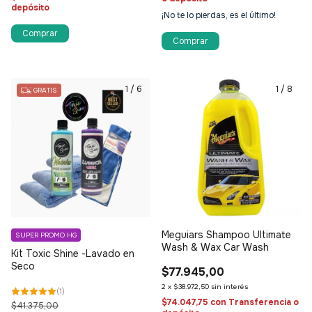
depósito
¡No te lo pierdas, es el último!
Comprar
1
/
6
1
/
8
GRATIS
Meguiars Shampoo Ultimate
SUPER PROMO HG
Wash & Wax Car Wash
Kit Toxic Shine -Lavado en
Seco
$77.945,00
2
x
$38.972,50
sin interés
(
1
)
$74.047,75
con
Transferencia o
$41.375,00