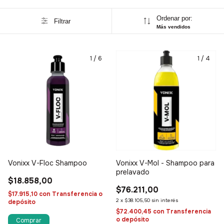
Ordenar por:
Filtrar
Más vendidos
1
/
6
1
/
4
Vonixx V-Floc Shampoo
Vonixx V-Mol - Shampoo para
prelavado
$18.858,00
$76.211,00
$17.915,10
con
Transferencia o
2
x
$38.105,50
sin interés
depósito
$72.400,45
con
Transferencia
o depósito
Comprar