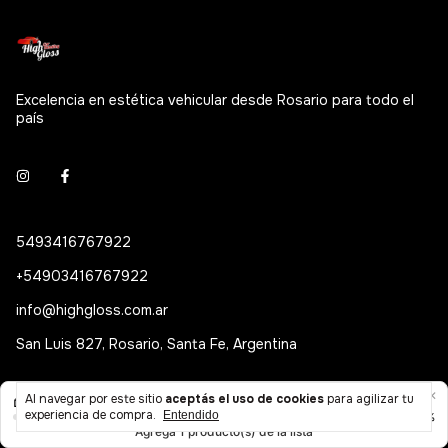
Excelencia en estética vehicular desde Rosario para todo el
país
5493416767922
+54903416767922
info@highgloss.com.ar
San Luis 827, Rosario, Santa Fe, Argentina
Inicio
Al navegar por este sitio
aceptás el uso de cookies
para agilizar tu
experiencia de compra.
Entendido
Combos