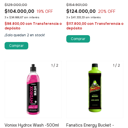
$129.000,00
$154.901,00
$104.000,00
$124.000,00
19
% OFF
20
% OFF
3
x
$34.666,67
sin interés
3
x
$41.333,33
sin interés
$98.800,00
con
Transferencia o
$117.800,00
con
Transferencia o
depósito
depósito
¡Solo quedan
2
en stock!
1
/
2
1
/
2
Vonixx Hydrox Wash -500ml
Fanatics Energy Bucket -