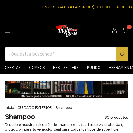
ENVÍOS GRATIS A PARTIR DE $100.000
6 CUOTAS SIN INTE
0
OFERTAS
COMBOS
BEST SELLERS
PULIDO
HERRAMIENT
Inicio
>
CUIDADO EXTERIOR
>
Shampoo
Shampoo
60 productos
Descubre nuestra selección de shampoos autos. Limpieza profunda y
protección para tu vehículo. Ideal para todos los tipos de superficie