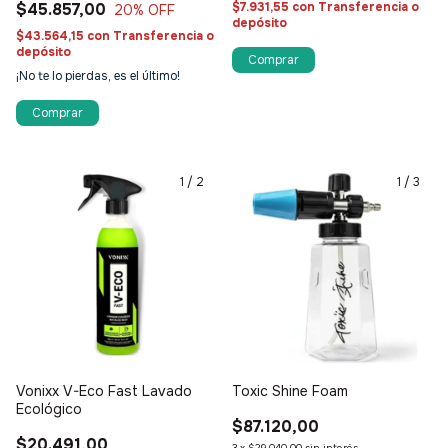
$45.857,00
$7.931,55
con
Transferencia o
20
% OFF
depósito
$43.564,15
con
Transferencia o
depósito
¡No te lo pierdas, es el último!
1
/
2
1
/
3
Vonixx V-Eco Fast Lavado
Toxic Shine Foam
Ecológico
$87.120,00
$20.491,00
3
x
$29.040,00
sin interés