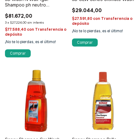
Shampoo ph neutro
$29.044,00
concentrado Con Cera
$81.672,00
$27.591,80
con
Transferencia o
3
x
$27.224,00
sin interés
depósito
$77.588,40
con
Transferencia o
¡No te lo pierdas, es el último!
depósito
¡No te lo pierdas, es el último!