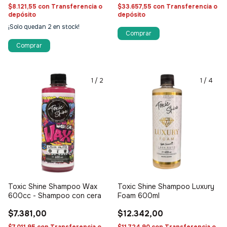
$8.121,55
con
Transferencia o
$33.657,55
con
Transferencia o
depósito
depósito
¡Solo quedan
2
en stock!
Comprar
1
/
2
1
/
4
Toxic Shine Shampoo Wax
Toxic Shine Shampoo Luxury
600cc - Shampoo con cera
Foam 600ml
$7.381,00
$12.342,00