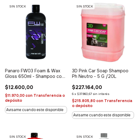
SIN STOCK
SIN STOCK
Panaro FW03 Foam & Wax
3D Pink Car Soap Shampoo
Gloss 650ml - Shampoo con
Ph Neutro - 5 G /20L
cera
$12.600,00
$227.164,00
6
x
$37.860,67
sin interés
$11.970,00
con
Transferencia o
depósito
$215.805,80
con
Transferencia
o depósito
Avisame cuando este disponible
Avisame cuando este disponible
SIN STOCK
SIN STOCK