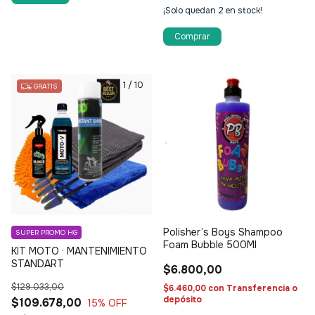
¡Solo quedan
2
en stock!
Comprar
1
/
10
GRATIS
Polisher’s Boys Shampoo
SUPER PROMO HG
Foam Bubble 500Ml
KIT MOTO · MANTENIMIENTO
STANDART
$6.800,00
$129.033,00
$6.460,00
con
Transferencia o
depósito
$109.678,00
15
% OFF