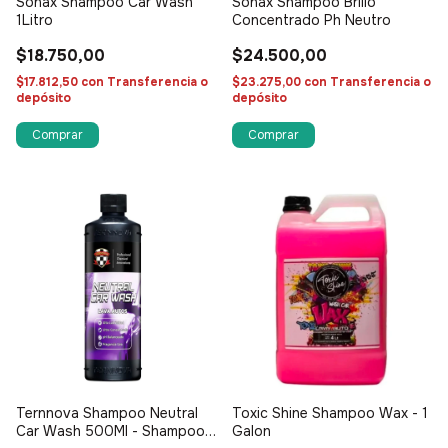
Sonax Shampoo Car Wash
Sonax Shampoo Brillo
1Litro
Concentrado Ph Neutro
$18.750,00
$24.500,00
$17.812,50
con
Transferencia o
$23.275,00
con
Transferencia o
depósito
depósito
Ternnova Shampoo Neutral
Toxic Shine Shampoo Wax - 1
Car Wash 500Ml - Shampoo
Galon