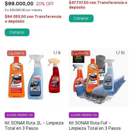
$47.737,50
con
Transferencia o
$99.000,00
20
% OFF
depósito
3
x
$33.000,00
sin interés
$94.050,00
con
Transferencia
o depósito
1
/
6
1
/
10
GRATIS
GRATIS
SUPER PROMO HG
SUPER PROMO HG
Kit SONAX Ruta 2L – Limpieza
Kit SONAX Ruta Full –
Total en 3 Pasos
Limpieza Total en 3 Pasos