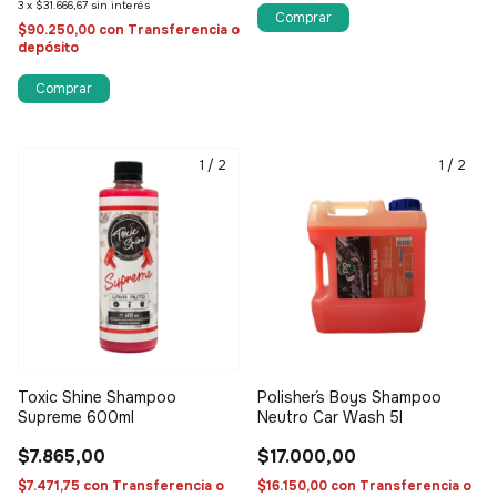
3
x
$31.666,67
sin interés
$90.250,00
con
Transferencia o
depósito
1
/
2
1
/
2
Toxic Shine Shampoo
Polisher´s Boys Shampoo
Supreme 600ml
Neutro Car Wash 5l
$7.865,00
$17.000,00
$7.471,75
con
Transferencia o
$16.150,00
con
Transferencia o