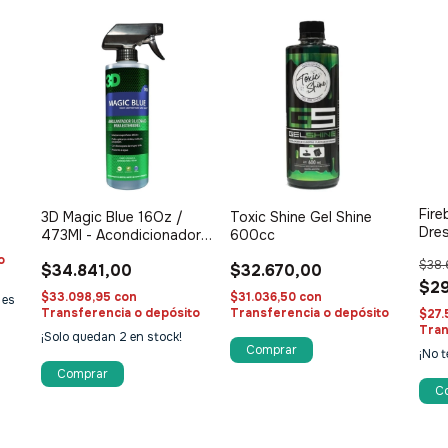
Fire
3D Magic Blue 16Oz /
Toxic Shine Gel Shine
Dres
473Ml - Acondicionador
600cc
SiO
de cubiertas y plásticos
o
$38.
$34.841,00
$32.670,00
de exterior
$29
$33.098,95
con
$31.036,50
con
 es
Transferencia o depósito
Transferencia o depósito
$27.
Tran
¡Solo quedan
2
en stock!
¡No t