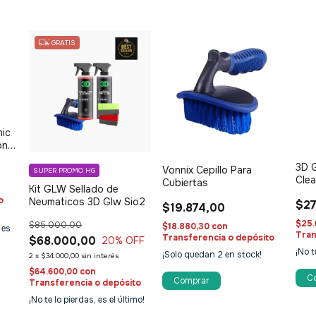
GRATIS
ic
ond
3D 
Vonnix Cepillo Para
SUPER PROMO HG
Clea
Cubiertas
Kit GLW Sellado de
o
Neumaticos 3D Glw Sio2
$27
$19.874,00
$25.
$85.000,00
$18.880,30
con
 es
Tran
Transferencia o depósito
$68.000,00
20
% OFF
¡No t
¡Solo quedan
2
en stock!
2
x
$34.000,00
sin interés
$64.600,00
con
Transferencia o depósito
¡No te lo pierdas, es el último!