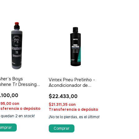
sher’s Boys
Vintex Pneu Pretinho -
phene Tr Dressing
Acondicionador de
ml
cubiertas
.100,00
$22.433,00
495,00
con
$21.311,35
con
sferencia o depósito
Transferencia o depósito
o quedan
2
en stock!
¡No te lo pierdas, es el último!
Comprar