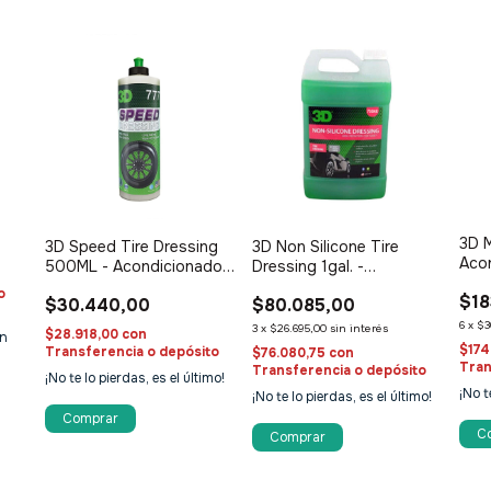
3D M
3D Speed Tire Dressing
3D Non Silicone Tire
Aco
500ML - Acondicionador
Dressing 1gal. -
or
cubi
de cubiertas y plásticos
Acondicionador de
o
$18
exte
$30.440,00
$80.085,00
cubiertas y plásticos SIN
SILICONA
6
x
$3
3
x
$26.695,00
sin interés
$28.918,00
con
n
$174
Transferencia o depósito
$76.080,75
con
Tran
Transferencia o depósito
¡No te lo pierdas, es el último!
¡No t
¡No te lo pierdas, es el último!