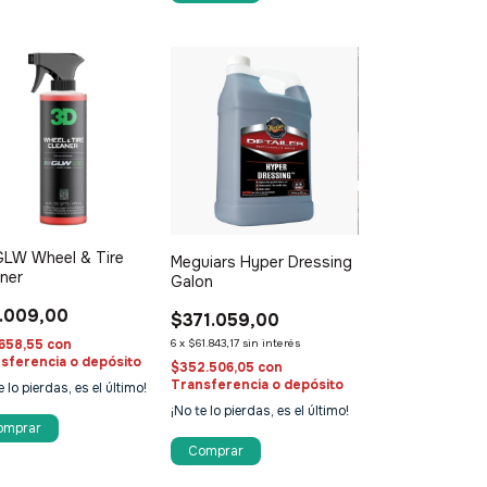
GLW Wheel & Tire
Meguiars Hyper Dressing
ner
Galon
.009,00
$371.059,00
6
x
$61.843,17
sin interés
658,55
con
sferencia o depósito
$352.506,05
con
Transferencia o depósito
e lo pierdas, es el último!
¡No te lo pierdas, es el último!