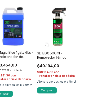
agic Blue 1gal./4lts -
3D BDX 500ml -
ndicionador de
Removedor férrico
ertas y plásticos de
3.454,00
rior
$40.194,00
0.575,67
sin interés
$38.184,30
con
.281,30
con
Transferencia o depósito
sferencia o depósito
¡No te lo pierdas, es el último!
e lo pierdas, es el último!