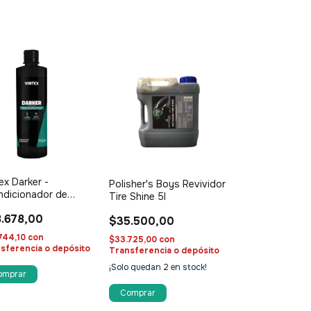
ex Darker -
Polisher's Boys Revividor
ndicionador de
Tire Shine 5l
ticos y neumáticos
.678,00
$35.500,00
744,10
con
$33.725,00
con
sferencia o depósito
Transferencia o depósito
¡Solo quedan
2
en stock!
omprar