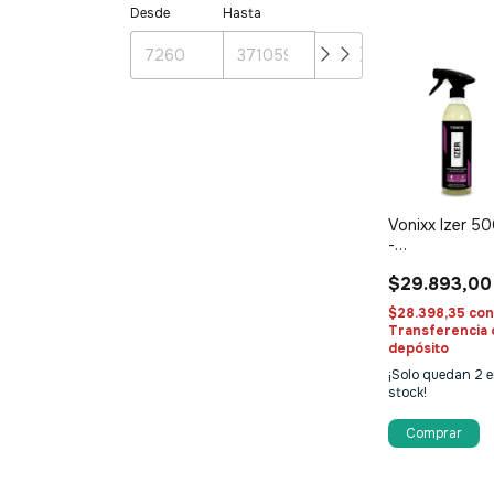
Desde
Hasta
Vonixx Izer 5
-
Descontamina
$29.893,00
Ferrico
$28.398,35
co
Transferencia 
depósito
¡Solo quedan
2
e
stock!
Comprar