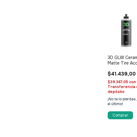
3D GLW Ceram
Matte Tire Ac
Mate de
$41.439,00
Cubiertas
$39.367,05
con
Transferencia 
depósito
¡No te lo pierdas,
el último!