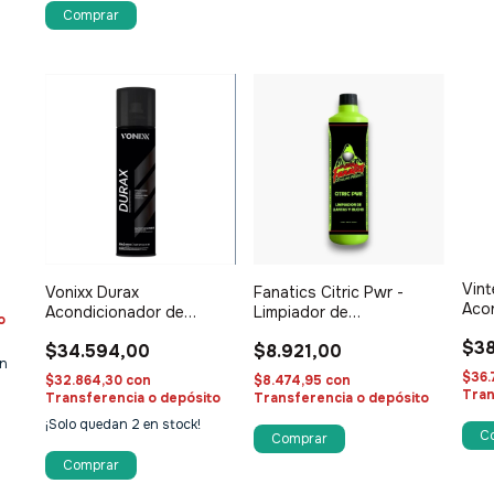
Vint
Vonixx Durax
Fanatics Citric Pwr -
Aco
Acondicionador de
Limpiador de
o
plás
Cubiertas en Aerosol
Llantas/Buches 600ml
$38
$34.594,00
$8.921,00
400ml
n
$36.
$32.864,30
con
$8.474,95
con
Tran
Transferencia o depósito
Transferencia o depósito
¡Solo quedan
2
en stock!
C