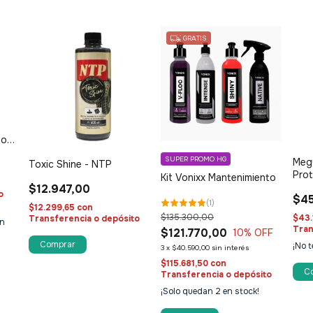
GRATIS
dor
SUPER PROMO HG
Megu
Toxic Shine - NTP
Prot
Kit Vonixx Mantenimiento
Res
$12.947,00
o
$45
(
1
)
$12.299,65
con
$135.300,00
$43.
Transferencia o depósito
n
Tran
$121.770,00
10
% OFF
¡No t
3
x
$40.590,00
sin interés
$115.681,50
con
Transferencia o depósito
¡Solo quedan
2
en stock!