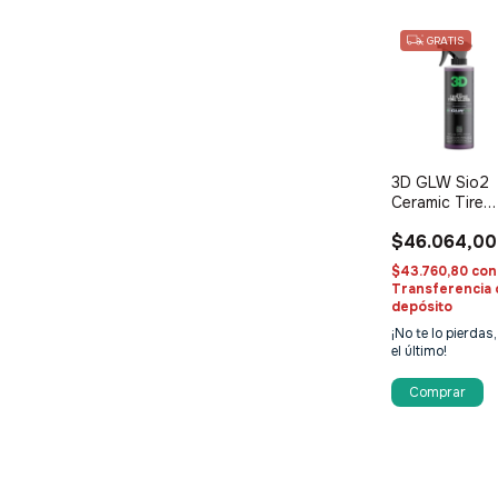
GRATIS
3D GLW Sio2
Ceramic Tire
Gloss
$46.064,00
$43.760,80
con
Transferencia 
depósito
¡No te lo pierdas,
el último!