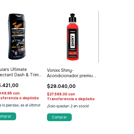
iars Ultimate
Vonixx Shiny-
ectant Dash & Trim
Acondicionador premium
torer 355ml
de cubiertas
.421,00
$29.040,00
149,95
con
$27.588,00
con
sferencia o depósito
Transferencia o depósito
e lo pierdas, es el último!
¡Solo quedan
2
en stock!
Comprar