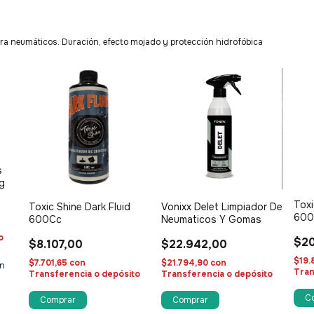
ra neumáticos. Duración, efecto mojado y protección hidrofóbica
s
ng
Toxi
Toxic Shine Dark Fluid
Vonixx Delet Limpiador De
600
600Cc
Neumaticos Y Gomas
o
$20
$8.107,00
$22.942,00
$19.
$7.701,65
con
$21.794,90
con
n
Tran
Transferencia o depósito
Transferencia o depósito
Comprar