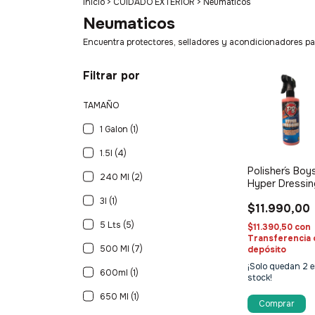
Inicio
>
CUIDADO EXTERIOR
>
Neumaticos
Neumaticos
Encuentra protectores, selladores y acondicionadores pa
Filtrar por
TAMAÑO
1 Galon (1)
1.5l (4)
Polisher´s Boy
240 Ml (2)
Hyper Dressi
3l (1)
$11.990,00
5 Lts (5)
$11.390,50
con
Transferencia 
500 Ml (7)
depósito
¡Solo quedan
2
e
600ml (1)
stock!
650 Ml (1)
Comprar