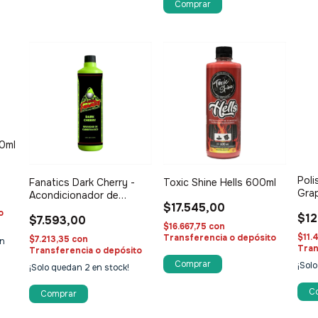
00ml
nte
Poli
Fanatics Dark Cherry -
Toxic Shine Hells 600ml
Gra
Acondicionador de
n
500
$17.545,00
Neumáticos 600ml
o
$12
$7.593,00
$16.667,75
con
$11.
Transferencia o depósito
$7.213,35
con
n
Tran
Transferencia o depósito
¡Sol
¡Solo quedan
2
en stock!