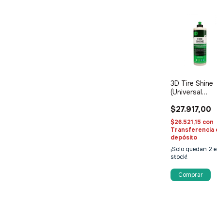
3D Tire Shine
(Universal
Protectant)
$27.917,00
500ml -
Acondicionad
$26.521,15
con
de plásticos y
Transferencia 
gomas
depósito
¡Solo quedan
2
e
stock!