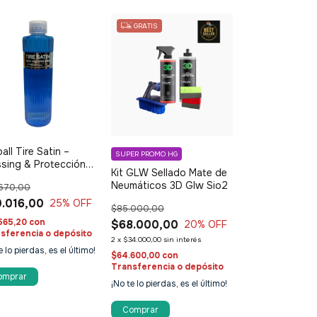
GRATIS
ball Tire Satin –
SUPER PROMO HG
sing & Protección
Kit GLW Sellado Mate de
2 para Neumáticos
Neumáticos 3D Glw Sio2
670,00
.016,00
25
% OFF
$85.000,00
565,20
con
$68.000,00
20
% OFF
sferencia o depósito
2
x
$34.000,00
sin interés
e lo pierdas, es el último!
$64.600,00
con
Transferencia o depósito
¡No te lo pierdas, es el último!