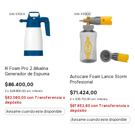
SIN STOCK
SIN STOCK
IK Foam Pro 2 Alkalina
Generador de Espuma
Autocare Foam Lance Storm
Profesional
$86.400,00
3
x
$28.800,00
sin interés
$71.424,00
$82.080,00
con
Transferencia o
2
x
$35.712,00
sin interés
depósito
$67.852,80
con
Transferencia o
depósito
Avisame cuando este disponible
Avisame cuando este disponible