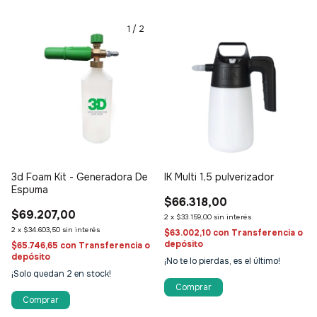
1
/
2
3d Foam Kit - Generadora De
IK Multi 1,5 pulverizador
Espuma
$66.318,00
$69.207,00
2
x
$33.159,00
sin interés
2
x
$34.603,50
sin interés
$63.002,10
con
Transferencia o
depósito
$65.746,65
con
Transferencia o
depósito
¡No te lo pierdas, es el último!
¡Solo quedan
2
en stock!