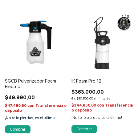
1
/
9
SGCB Pulverizador Foam
IK Foam Pro 12
Electric
$363.000,00
$49.990,00
6
x
$60.500,00
sin interés
$344.850,00
con
Transferencia
$47.490,50
con
Transferencia o
o depósito
depósito
¡No te lo pierdas, es el último!
¡No te lo pierdas, es el último!