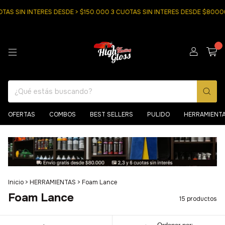
S SIN INTERES DESDE > $150.000 3 CUOTAS SIN INTERES DESDE $80000
0
OFERTAS
COMBOS
BEST SELLERS
PULIDO
HERRAMIENT
Inicio
>
HERRAMIENTAS
>
Foam Lance
Foam Lance
15 productos