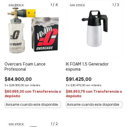
1
/
4
1
/
3
SIN STOCK
SIN STOCK
Overcars Foam Lance
IK FOAM 1,5 Generador
Profesional
espuma
$84.900,00
$91.425,00
3
x
$28.300,00
sin interés
3
x
$30.475,00
sin interés
$80.655,00
con
Transferencia o
$86.853,75
con
Transferencia o
depósito
depósito
Avisame cuando este disponible
Avisame cuando este disponible
1
/
2
SIN STOCK