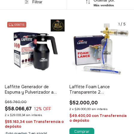
Ordenar por:
Filtrar
Más vendidos
1
/
6
1
/
5
GRATIS
Laffitte Generador de
Laffitte Foam Lance
Espuma y Pulverizador a
Transparente 2
batería recargable
Dosificadores
$65.760,00
$52.000,00
$58.066,67
12
% OFF
2
x
$26.000,00
sin interés
2
x
$29.033,34
sin interés
$49.400,00
con
Transferencia
o depósito
$55.163,34
con
Transferencia o
depósito
¡Solo quedan
2
en stock!