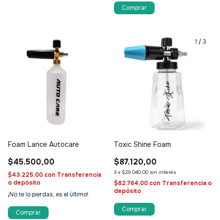
1
/
3
Foam Lance Autocare
Toxic Shine Foam
$45.500,00
$87.120,00
3
x
$29.040,00
sin interés
$43.225,00
con
Transferencia
o depósito
$82.764,00
con
Transferencia o
depósito
¡No te lo pierdas, es el último!