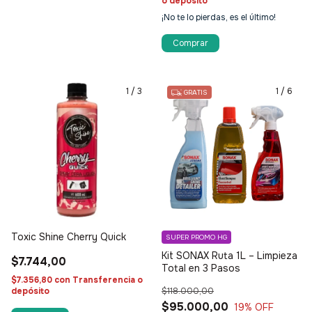
o depósito
¡No te lo pierdas, es el último!
1
/
3
1
/
6
GRATIS
Toxic Shine Cherry Quick
SUPER PROMO HG
Kit SONAX Ruta 1L – Limpieza
$7.744,00
Total en 3 Pasos
$7.356,80
con
Transferencia o
depósito
$118.000,00
$95.000,00
19
% OFF