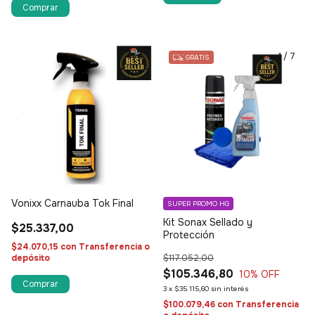
1
/
3
1
/
7
GRATIS
Vonixx Carnauba Tok Final
SUPER PROMO HG
Kit Sonax Sellado y
$25.337,00
Protección
$24.070,15
con
Transferencia o
depósito
$117.052,00
$105.346,80
10
% OFF
3
x
$35.115,60
sin interés
$100.079,46
con
Transferencia