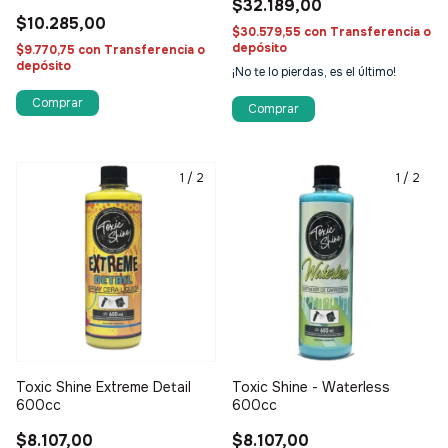
$32.189,00
$10.285,00
$30.579,55
con
Transferencia o
depósito
$9.770,75
con
Transferencia o
depósito
¡No te lo pierdas, es el último!
1
/
2
1
/
2
Toxic Shine Extreme Detail
Toxic Shine - Waterless
600cc
600cc
$8.107,00
$8.107,00