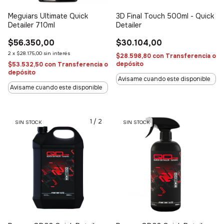
Meguiars Ultimate Quick
3D Final Touch 500ml - Quick
Detailer 710ml
Detailer
$56.350,00
$30.104,00
2
x
$28.175,00
sin interés
$28.598,80
con
Transferencia o
depósito
$53.532,50
con
Transferencia o
depósito
Avisame cuando este disponible
Avisame cuando este disponible
1
/
2
SIN STOCK
SIN STOCK