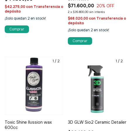
$71.600,00
20
% OFF
$42.275,00
con
Transferencia o
depósito
2
x
$35.800,00
sin interés
¡Solo quedan
2
en stock!
$68.020,00
con
Transferencia o
depósito
Comprar
¡Solo quedan
2
en stock!
1
/
2
1
/
2
Toxic Shine Ilussion wax
3D GLW Sio2 Ceramic Detailer
600cc