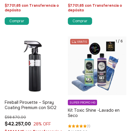
$7.701,65
con
Transferencia o
$7.701,65
con
Transferencia o
depósito
depósito
1
/
6
GRATIS
Fireball Pirouette – Spray
SUPER PROMO HG
Coating Premium con SiO2
Kit Toxic Shine -Lavado en
Seco
$58.670,00
$42.257,00
28
% OFF
(
1
)