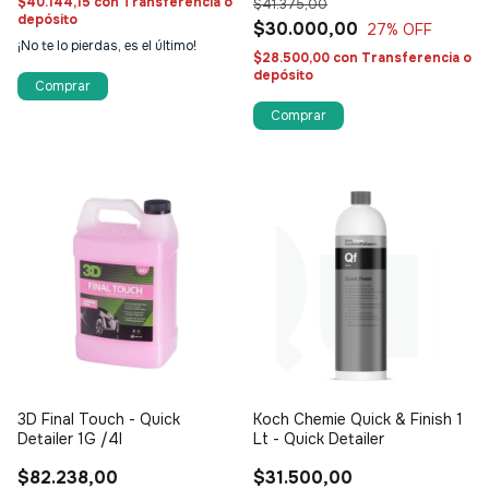
$40.144,15
con
Transferencia o
$41.375,00
depósito
$30.000,00
27
% OFF
¡No te lo pierdas, es el último!
$28.500,00
con
Transferencia o
depósito
3D Final Touch - Quick
Koch Chemie Quick & Finish 1
Detailer 1G /4l
Lt - Quick Detailer
$82.238,00
$31.500,00