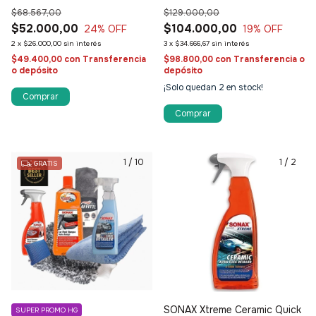
$68.567,00
$129.000,00
$52.000,00
$104.000,00
24
% OFF
19
% OFF
2
x
$26.000,00
sin interés
3
x
$34.666,67
sin interés
$49.400,00
con
Transferencia
$98.800,00
con
Transferencia o
o depósito
depósito
¡Solo quedan
2
en stock!
1
/
10
1
/
2
GRATIS
SONAX Xtreme Ceramic Quick
SUPER PROMO HG