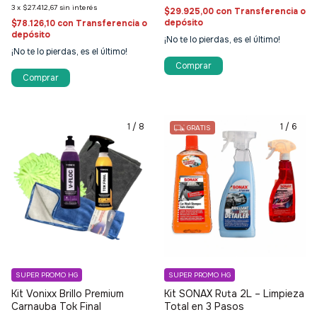
3
x
$27.412,67
sin interés
$29.925,00
con
Transferencia o
depósito
$78.126,10
con
Transferencia o
depósito
¡No te lo pierdas, es el último!
¡No te lo pierdas, es el último!
1
/
8
1
/
6
GRATIS
SUPER PROMO HG
SUPER PROMO HG
Kit Vonixx Brillo Premium
Kit SONAX Ruta 2L – Limpieza
Carnauba Tok Final
Total en 3 Pasos