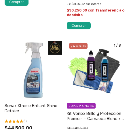
Comprar
3
x
$31.666,67
sin interés
$90.250,00
con
Transferencia o
depósito
1
/
3
1
/
8
GRATIS
Sonax Xtreme Brilliant Shine
SUPER PROMO HG
Detailer
Kit Vonixx Brillo y Protección
Premium – Carnauba Blend +
(
1
)
Lavado Completo
$44.500,00
$89.455,00