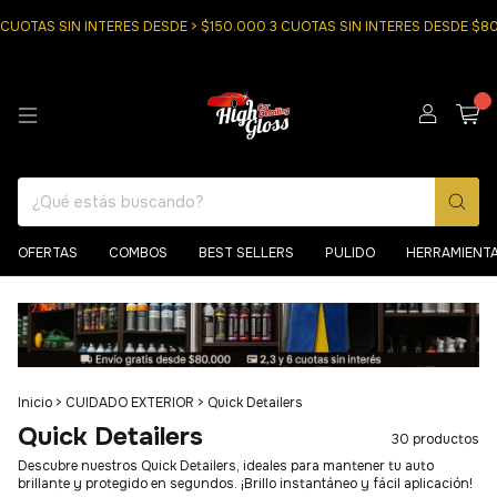
AS SIN INTERES DESDE > $150.000 3 CUOTAS SIN INTERES DESDE $80000
0
OFERTAS
COMBOS
BEST SELLERS
PULIDO
HERRAMIENT
Inicio
>
CUIDADO EXTERIOR
>
Quick Detailers
Quick Detailers
30 productos
Descubre nuestros Quick Detailers, ideales para mantener tu auto
brillante y protegido en segundos. ¡Brillo instantáneo y fácil aplicación!