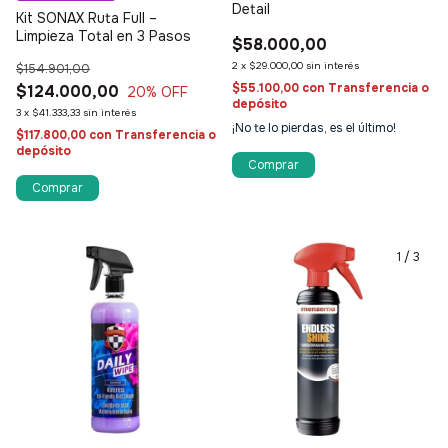
Detail
Kit SONAX Ruta Full –
Limpieza Total en 3 Pasos
$58.000,00
2
x
$29.000,00
sin interés
$154.901,00
$55.100,00
con
Transferencia o
$124.000,00
20
% OFF
depósito
3
x
$41.333,33
sin interés
¡No te lo pierdas, es el último!
$117.800,00
con
Transferencia o
depósito
1
/
3