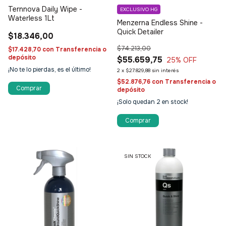
Ternnova Daily Wipe -
EXCLUSIVO HG
Waterless 1Lt
Menzerna Endless Shine -
Quick Detailer
$18.346,00
$74.213,00
$17.428,70
con
Transferencia o
depósito
$55.659,75
25
% OFF
¡No te lo pierdas, es el último!
2
x
$27.829,88
sin interés
$52.876,76
con
Transferencia o
depósito
¡Solo quedan
2
en stock!
Comprar
SIN STOCK