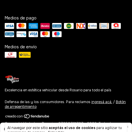
Medios de pago
Medios de envío
Excelencia en estética vehicular desde Rosario para todo el país
Defensa de las y los consumidores. Para reclamos
ingresá acá.
/
Botón
de arrepentimiento
Copyright Highgloss Rosario - 27250721787 - 2026. Todos los
Al navegar por este sitio
aceptás el uso de cookies
para agilizar tu
derechos reservados.