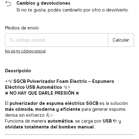
Cambios y devoluciones
Si no te gusta, podés cambiarlo por otro o devolverlo.
Medios de envío
Entregas para el CP:
Cambiar CP
Calcular
No sé mi código postal
Descripción
⚡🫧
SGCB Pulverizador Foam Electric – Espumero
Eléctrico USB Automático
🫧⚡
❌
NO HAY QUE DARLE PRESIÓN
❌
El
pulverizador de espuma eléctrico SGCB
es la solución
más cómoda, moderna y eficiente
para generar espuma
densa sin esfuerzo 💪✨
Funciona de manera
automática
, se carga por
USB
🔌 y
olvidate totalmente del bombeo manual
.