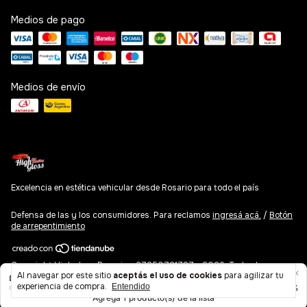
Medios de pago
Medios de envío
Excelencia en estética vehicular desde Rosario para todo el país
Defensa de las y los consumidores. Para reclamos
ingresá acá.
/
Botón
de arrepentimiento
Copyright Highgloss Rosario - 27250721787 - 2026. Todos los
Al navegar por este sitio
aceptás el uso de cookies
para agilizar tu
derechos reservados.
experiencia de compra.
Entendido