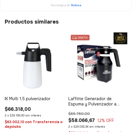
Tecnología de
Nubea
Productos similares
GRATIS
IK Multi 1,5 pulverizador
Laffitte Generador de
Espuma y Pulverizador a
$66.318,00
batería recargable
$65.760,00
2
x
$33.159,00
sin interés
$58.066,67
12
% OFF
$63.002,10
con
Transferencia o
depósito
2
x
$29.033,34
sin interés