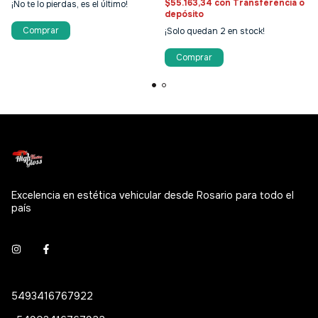
$55.163,34
con
Transferencia o
¡No te lo pierdas, es el último!
depósito
¡Solo quedan
2
en stock!
Comprar
Excelencia en estética vehicular desde Rosario para todo el
país
5493416767922