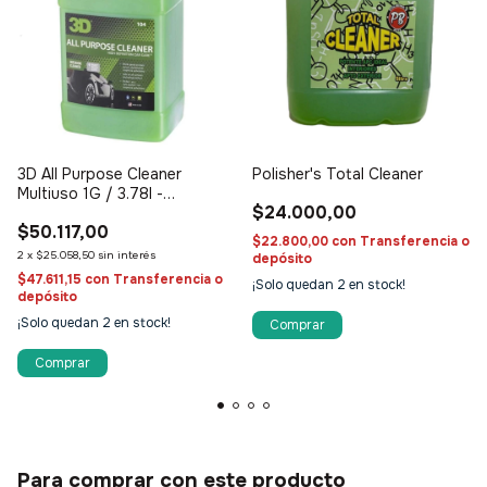
3D All Purpose Cleaner
Polisher's Total Cleaner
Multiuso 1G / 3.78l -
$24.000,00
Limpiador multipropósito
$50.117,00
$22.800,00
con
Transferencia o
2
x
$25.058,50
sin interés
depósito
$47.611,15
con
Transferencia o
¡Solo quedan
2
en stock!
depósito
¡Solo quedan
2
en stock!
Para comprar con este producto