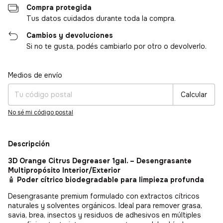
Compra protegida
Tus datos cuidados durante toda la compra.
Cambios y devoluciones
Si no te gusta, podés cambiarlo por otro o devolverlo.
Medios de envío
Entregas para el CP:
Cambiar CP
Calcular
No sé mi código postal
Descripción
3D Orange Citrus Degreaser 1gal. – Desengrasante
Multipropósito Interior/Exterior
🧴
Poder cítrico biodegradable para limpieza profunda
Desengrasante premium formulado con extractos cítricos
naturales y solventes orgánicos. Ideal para remover grasa,
savia, brea, insectos y residuos de adhesivos en múltiples