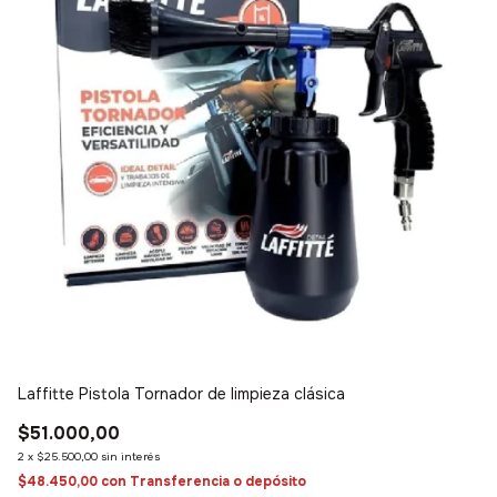
Laffitte Pistola Tornador de limpieza clásica
3D
de
$51.000,00
$
2
x
$25.500,00
sin interés
2
$48.450,00
con
Transferencia o depósito