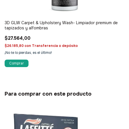
3D GLW Carpet & Upholstery Wash- Limpiador premium de
3D
tapizados y alfombras
Pl
$27.564,00
$
$26.185,80
con
Transferencia o depósito
$1
¡No te lo pierdas, es el último!
¡No
Para comprar con este producto