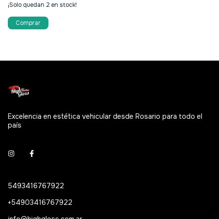
$5
¡Solo quedan
2
en stock!
Excelencia en estética vehicular desde Rosario para todo el
país
5493416767922
+54903416767922