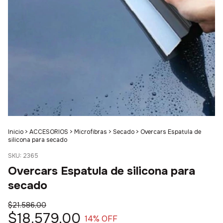
Inicio
>
ACCESORIOS
>
Microfibras
>
Secado
>
Overcars Espatula de
silicona para secado
SKU:
2365
Overcars Espatula de silicona para
secado
$21.586,00
$18.579,00
14
% OFF