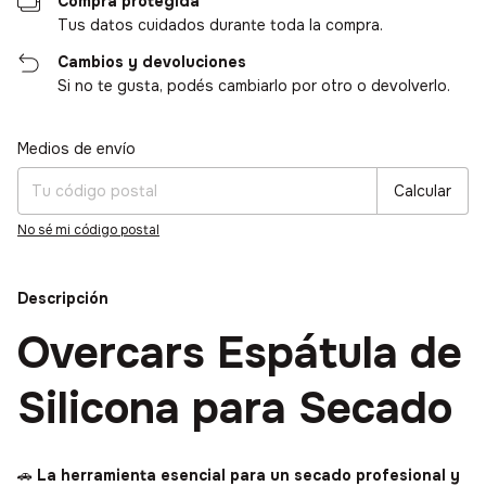
Compra protegida
Tus datos cuidados durante toda la compra.
Cambios y devoluciones
Si no te gusta, podés cambiarlo por otro o devolverlo.
Medios de envío
Entregas para el CP:
Cambiar CP
Calcular
No sé mi código postal
Descripción
Overcars Espátula de
Silicona para Secado
🚗
La herramienta esencial para un secado profesional y