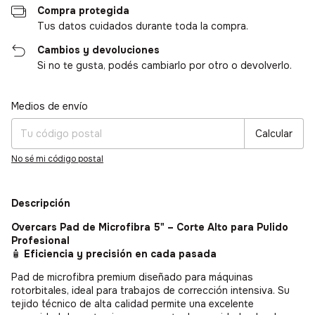
Compra protegida
Tus datos cuidados durante toda la compra.
Cambios y devoluciones
Si no te gusta, podés cambiarlo por otro o devolverlo.
Medios de envío
Entregas para el CP:
Cambiar CP
Calcular
No sé mi código postal
Descripción
Overcars Pad de Microfibra 5" – Corte Alto para Pulido
Profesional
🧴
Eficiencia y precisión en cada pasada
Pad de microfibra premium diseñado para máquinas
rotorbitales, ideal para trabajos de corrección intensiva. Su
tejido técnico de alta calidad permite una excelente