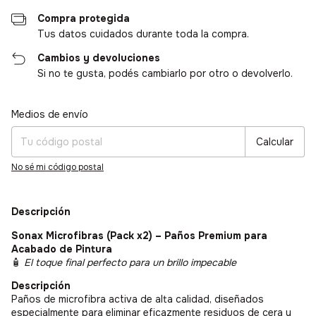
Compra protegida
Tus datos cuidados durante toda la compra.
Cambios y devoluciones
Si no te gusta, podés cambiarlo por otro o devolverlo.
Medios de envío
Entregas para el CP:
Cambiar CP
Calcular
No sé mi código postal
Descripción
Sonax Microfibras (Pack x2) – Paños Premium para
Acabado de Pintura
🧴
El toque final perfecto para un brillo impecable
Descripción
Paños de microfibra activa de alta calidad, diseñados
especialmente para eliminar eficazmente residuos de cera y