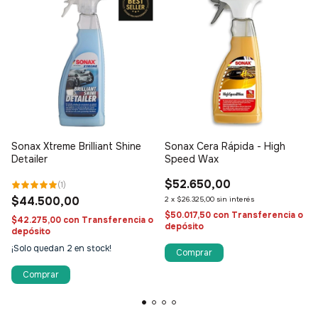
Sonax Xtreme Brilliant Shine
Sonax Cera Rápida - High
Detailer
Speed Wax
$52.650,00
(
1
)
$44.500,00
2
x
$26.325,00
sin interés
$50.017,50
con
Transferencia o
$42.275,00
con
Transferencia o
depósito
depósito
¡Solo quedan
2
en stock!
Comprar