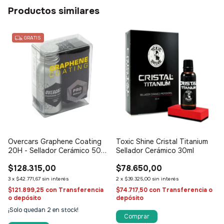
Productos similares
GRATIS
Overcars Graphene Coating
Toxic Shine Cristal Titanium
20H - Sellador Cerámico 50
Sellador Cerámico 30ml
Ml
$128.315,00
$78.650,00
3
x
$42.771,67
sin interés
2
x
$39.325,00
sin interés
$121.899,25
con
Transferencia
$74.717,50
con
Transferencia o
o depósito
depósito
¡Solo quedan
2
en stock!