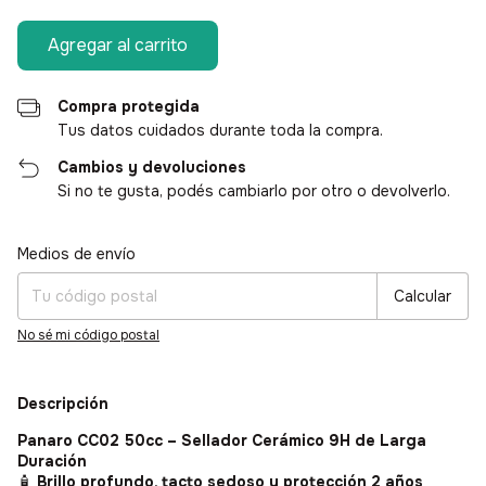
Compra protegida
Tus datos cuidados durante toda la compra.
Cambios y devoluciones
Si no te gusta, podés cambiarlo por otro o devolverlo.
Medios de envío
Entregas para el CP:
Cambiar CP
Calcular
No sé mi código postal
Descripción
Panaro CC02 50cc – Sellador Cerámico 9H de Larga
Duración
🧴
Brillo profundo, tacto sedoso y protección 2 años