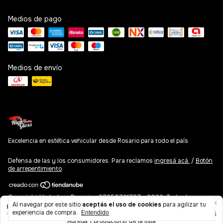
Medios de pago
Medios de envío
Excelencia en estética vehicular desde Rosario para todo el país
Defensa de las y los consumidores. Para reclamos
ingresá acá.
/
Botón
de arrepentimiento
Copyright Highgloss Rosario - 27250721787 - 2026. Todos los
Al navegar por este sitio
aceptás el uso de cookies
para agilizar tu
derechos reservados.
experiencia de compra.
Entendido