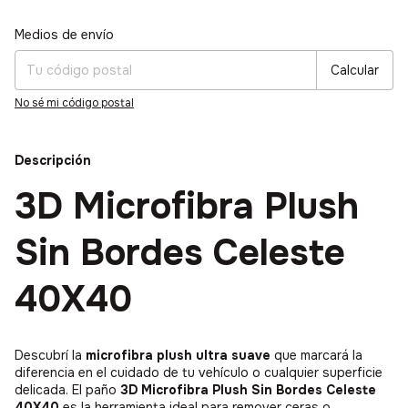
Medios de envío
Entregas para el CP:
Cambiar CP
Calcular
No sé mi código postal
Descripción
3D Microfibra Plush
Sin Bordes Celeste
40X40
Descubrí la
microfibra plush ultra suave
que marcará la
diferencia en el cuidado de tu vehículo o cualquier superficie
delicada. El paño
3D Microfibra Plush Sin Bordes Celeste
40X40
es la herramienta ideal para remover ceras o