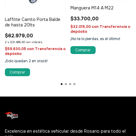
Manguera M14 A M22
$33.700,00
Laffitte Carrito Porta Balde
GIRAR AHORA
de hasta 20lts
$32.015,00
con
Transferencia o
depósito
🔒 Tu email está seguro. No spam, lo prometemos.
$62.979,00
¡No te lo pierdas, es el último!
2
x
$31.489,50
sin interés
$59.830,05
con
Transferencia o
depósito
¡Solo quedan
2
en stock!
Excelencia en estética vehicular desde Rosario para todo el