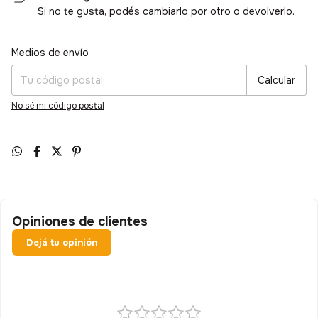
Si no te gusta, podés cambiarlo por otro o devolverlo.
Medios de envío
Entregas para el CP:
Cambiar CP
Calcular
No sé mi código postal
Opiniones de clientes
Dejá tu opinión