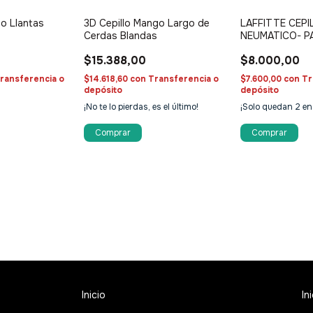
lo Llantas
3D Cepillo Mango Largo de
LAFFITTE CEPI
Cerdas Blandas
NEUMATICO- P
CORTO
$15.388,00
$8.000,00
ransferencia o
$14.618,60
con
Transferencia o
$7.600,00
con
Tr
depósito
depósito
¡No te lo pierdas, es el último!
¡Solo quedan
2
en
Inicio
In