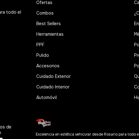
Ofertas
Ca
ara todo el
Combos
¿C
Best Sellers
En
Herramientas
Mé
PPF
Po
Pulido
Pr
Accesorios
Po
Cuidado Exterior
Qu
Cuidado Interior
Co
Automóvil
Hi
os de
o
Excelencia en estética vehicular desde Rosario para todo e