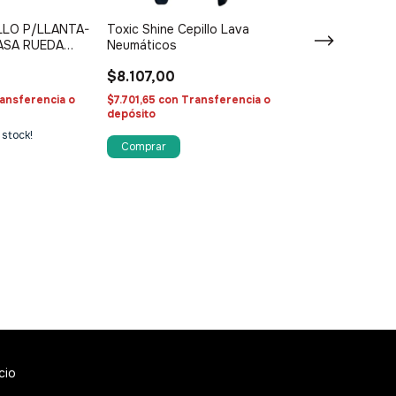
LLO P/LLANTA-
Toxic Shine Cepillo Lava
ASA RUEDA
Neumáticos
$8.107,00
ansferencia o
$7.701,65
con
Transferencia o
depósito
 stock!
Autocare Cepill
Tapizados
$9.500,00
$9.025,00
con
T
depósito
¡Solo quedan
2
en
icio