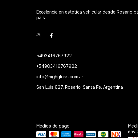
Excelencia en estética vehicular desde Rosario p
país
5493416767922
+54903416767922
info@highgloss.com.ar
San Luis 827, Rosario, Santa Fe, Argentina
Medios de pago
Medi
enví