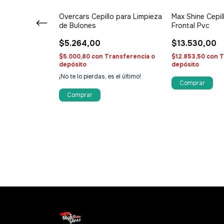
p/llanta-
Overcars Cepillo para Limpieza
Max Shine Cepil
 Rueda Largo
de Bulones
Frontal Pvc
$5.264,00
$13.530,00
ansferencia o
$5.000,80
con
Transferencia o
$12.853,50
con
T
depósito
depósito
stock!
¡No te lo pierdas, es el último!