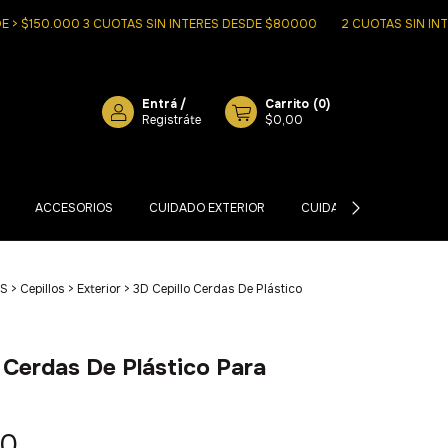
$150.000 3 CUOTAS SIN INTERES DESDE $80000
2 CUOTAS SIN INTERES
Entrá
/
Carrito
(
0
)
Registráte
$0,00
ACCESORIOS
CUIDADO EXTERIOR
CUIDADO INTERIOR
S
>
Cepillos
>
Exterior
>
3D Cepillo Cerdas De Plástico
 Cerdas De Plástico Para
00