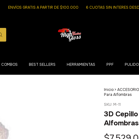
NVÍOS GRATIS A PARTIR DE $100.000
6 CUOTAS SIN INTERES DESDE > 
COMBOS
BEST SELLERS
HERRAMIENTAS
PPF
PULIDO
Inicio
>
ACCESORIO
Para Alfombras
SKU:
M-11
3D Cepillo
Alfombras
$7.529,