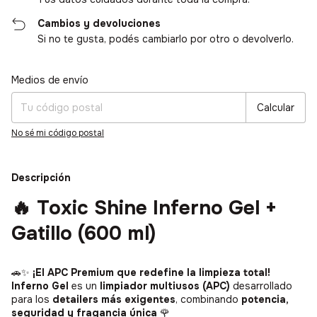
Cambios y devoluciones
Si no te gusta, podés cambiarlo por otro o devolverlo.
Medios de envío
Entregas para el CP:
Cambiar CP
Calcular
No sé mi código postal
Descripción
🔥
Toxic Shine Inferno Gel +
Gatillo (600 ml)
🚗✨
¡El APC Premium que redefine la limpieza total!
Inferno Gel
es un
limpiador multiusos (APC)
desarrollado
para los
detailers más exigentes
, combinando
potencia,
seguridad y fragancia única
🌹