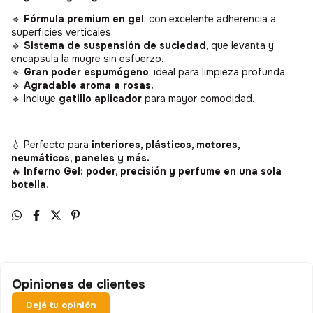
🔹
Fórmula premium en gel
, con excelente adherencia a
superficies verticales.
🔹
Sistema de suspensión de suciedad
, que levanta y
encapsula la mugre sin esfuerzo.
🔹
Gran poder espumógeno
, ideal para limpieza profunda.
🔹
Agradable aroma a rosas.
🔹 Incluye
gatillo aplicador
para mayor comodidad.
💧 Perfecto para
interiores, plásticos, motores,
neumáticos, paneles y más.
🔥
Inferno Gel: poder, precisión y perfume en una sola
botella.
×
OFERTA ESPECIAL
Jugá y ganá
Opiniones de clientes
Prueba tu suerte y consigue descuentos increíbles
Dejá tu opinión