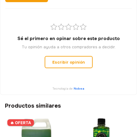
SEGUÍ INTENTANDO
SEGUI PARTICIPAND
ENVIO GRATIS
5% OFF
Sé el primero en opinar sobre este producto
Tu opinión ayuda a otros compradores a decidir.
7% OFF
Escribir opinión
📧 Tu correo electrónico
Tecnología de
Nubea
GIRAR AHORA
Productos similares
🔒 Tu email está seguro. No spam, lo prometemos.
🔥 OFERTA