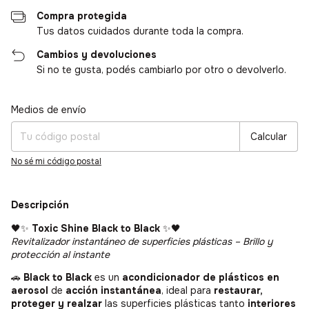
Compra protegida
Tus datos cuidados durante toda la compra.
Cambios y devoluciones
Si no te gusta, podés cambiarlo por otro o devolverlo.
Medios de envío
Entregas para el CP:
Cambiar CP
Calcular
No sé mi código postal
Descripción
🖤✨
Toxic Shine Black to Black
✨🖤
Revitalizador instantáneo de superficies plásticas – Brillo y
protección al instante
🚗
Black to Black
es un
acondicionador de plásticos en
aerosol
de
acción instantánea
, ideal para
restaurar,
proteger y realzar
las superficies plásticas tanto
interiores