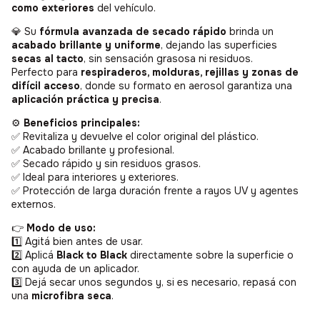
como exteriores
del vehículo.
💎 Su
fórmula avanzada de secado rápido
brinda un
acabado brillante y uniforme
, dejando las superficies
secas al tacto
, sin sensación grasosa ni residuos.
Perfecto para
respiraderos, molduras, rejillas y zonas de
difícil acceso
, donde su formato en aerosol garantiza una
aplicación práctica y precisa
.
⚙️
Beneficios principales:
✅ Revitaliza y devuelve el color original del plástico.
✅ Acabado brillante y profesional.
✅ Secado rápido y sin residuos grasos.
✅ Ideal para interiores y exteriores.
✅ Protección de larga duración frente a rayos UV y agentes
externos.
👉
Modo de uso:
1️⃣ Agitá bien antes de usar.
2️⃣ Aplicá
Black to Black
directamente sobre la superficie o
con ayuda de un aplicador.
3️⃣ Dejá secar unos segundos y, si es necesario, repasá con
una
microfibra seca
.