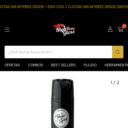
AS SIN INTERES DESDE > $150.000 3 CUOTAS SIN INTERES DESDE $80000
0
OFERTAS
COMBOS
BEST SELLERS
PULIDO
HERRAMIENT
1
/
2