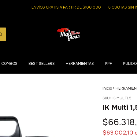
ENVÍOS GRATIS A PARTIR DE $100.000
6 CUOTAS SIN INTERE
COMBOS
BEST SELLERS
HERRAMIENTAS
PPF
PULIDO
Inicio
>
HERRAMIEN
SKU:
IK-MULT1.5
IK Multi 1
$66.318
$63.002,10