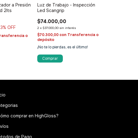
izador a Presión
Luz de Trabajo - Inspección
Laffitte Pistol
d 2lts
Led Scangrip
limpieza clásic
$74.000,00
$51.000,00
13
% OFF
2
x
$37.000,00
sin interés
2
x
$25.500,00
sin i
$70.300,00
con
Transferencia o
$48.450,00
con
ransferencia o
depósito
depósito
¡No te lo pierdas, es el último!
¡Solo quedan
2
en
icio
tegorias
ómo comprar en HighGloss?
víos
todos de Pago