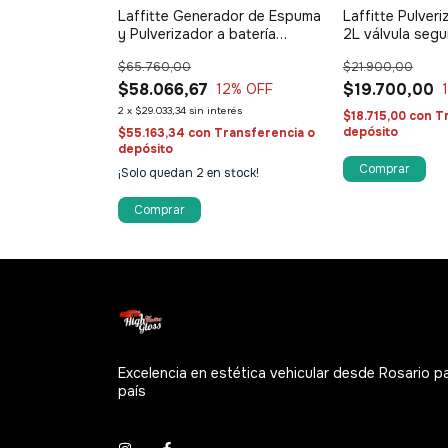
 Compresor de
Laffitte Generador de Espuma
Laffitte Pulver
y Pulverizador a batería
2L válvula segu
recargable
metálico
$65.760,00
$21.900,00
$58.066,67
$19.700,00
12
% OFF
2
x
$29.033,34
sin interés
erés
$18.715,00
con
T
depósito
$55.163,34
con
Transferencia o
ransferencia o
depósito
¡Solo quedan
2
en stock!
s el último!
Comprar
Excelencia en estética vehicular desde Rosario p
país