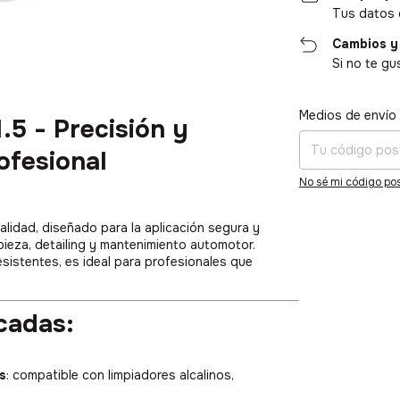
Tus datos 
Cambios y
Si no te gu
Medios de envío
Entregas para el CP
1.5 - Precisión y
ofesional
No sé mi código pos
alidad, diseñado para la aplicación segura y
pieza, detailing y mantenimiento automotor.
esistentes, es ideal para profesionales que
cadas:
s
: compatible con limpiadores alcalinos,