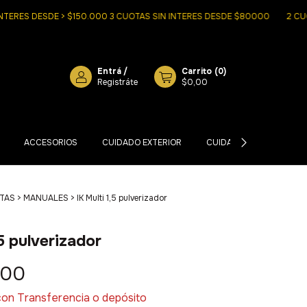
S DESDE > $150.000 3 CUOTAS SIN INTERES DESDE $80000
2 CUOTAS S
Entrá
/
Carrito
(
0
)
Registráte
$0,00
ACCESORIOS
CUIDADO EXTERIOR
CUIDADO INTERIOR
TAS
>
MANUALES
>
IK Multi 1,5 pulverizador
,5 pulverizador
,00
con
Transferencia o depósito