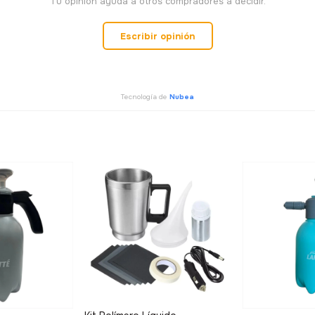
Tu opinión ayuda a otros compradores a decidir.
Escribir opinión
Tecnología de
Nubea