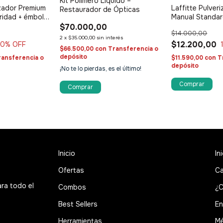
Kit Polímero Líquido –
izador Premium
Laffitte Pulver
Restaurador de Ópticas
ridad + émbolo
Manual Standar
$70.000,00
$14.000,00
2
x
$35.000,00
sin interés
$12.200,00
10
% OFF
$66.500,00
con
Transferencia o
depósito
ransferencia o
$11.590,00
con
T
depósito
¡No te lo pierdas, es el último!
Inicio
In
Ofertas
Ca
ara todo el
Combos
¿C
Best Sellers
En
Herramientas
Mé