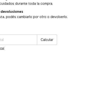
cuidados durante toda la compra.
 devoluciones
sta, podés cambiarlo por otro o devolverlo.
:
Cambiar CP
Calcular
tal