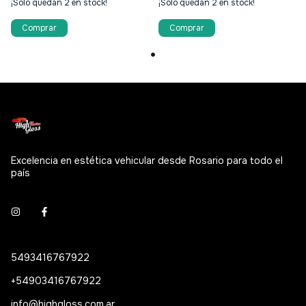
¡Solo quedan
2
en stock!
¡Solo quedan
2
en stock!
Excelencia en estética vehicular desde Rosario para todo el
país
5493416767922
+54903416767922
info@highgloss.com.ar