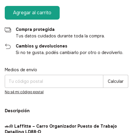
Compra protegida
Tus datos cuidados durante toda la compra.
Cambios y devoluciones
Si no te gusta, podés cambiarlo por otro o devolverlo.
Medios de envío
Entregas para el CP:
Cambiar CP
Calcular
No sé mi código postal
Descripción
🚗🧰
Laffitte – Carro Organizador Puesto de Trabajo
Detailing LD88-D