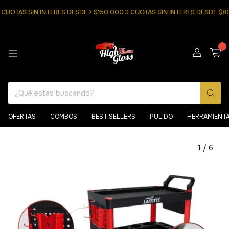
OTAS SIN INTERES DESDE > $150.000 3 CUOTAS SIN INTERES DESDE $800
0
OFERTAS
COMBOS
BEST SELLERS
PULIDO
HERRAMIENT
1
/
6