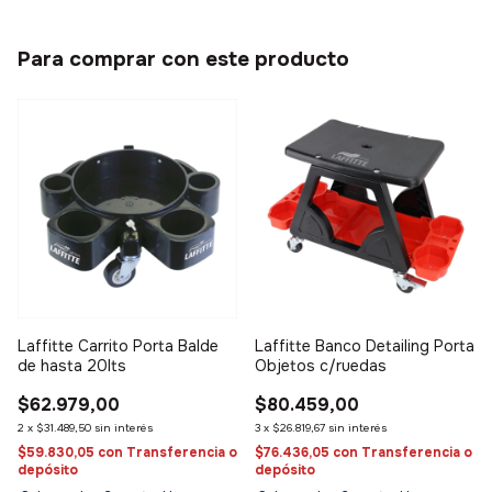
Para comprar con este producto
Laffitte Carrito Porta Balde
Laffitte Banco Detailing Porta
de hasta 20lts
Objetos c/ruedas
$62.979,00
$80.459,00
2
x
$31.489,50
sin interés
3
x
$26.819,67
sin interés
$59.830,05
con
Transferencia o
$76.436,05
con
Transferencia o
depósito
depósito