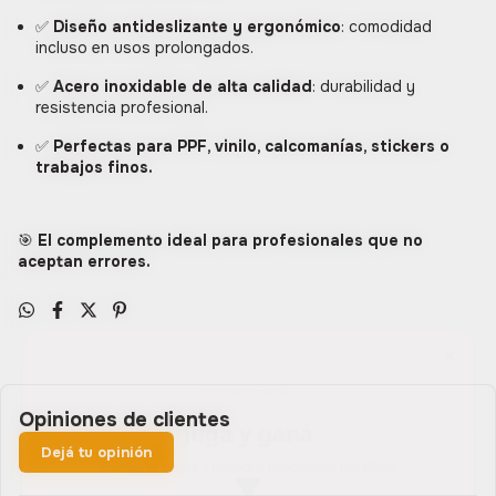
✅
Diseño antideslizante y ergonómico
: comodidad
incluso en usos prolongados.
✅
Acero inoxidable de alta calidad
: durabilidad y
resistencia profesional.
✅
Perfectas para PPF, vinilo, calcomanías, stickers o
trabajos finos.
🎯
El complemento ideal para profesionales que no
aceptan errores.
×
OFERTA ESPECIAL
Jugá y ganá
Opiniones de clientes
Prueba tu suerte y consigue descuentos increíbles
Dejá tu opinión