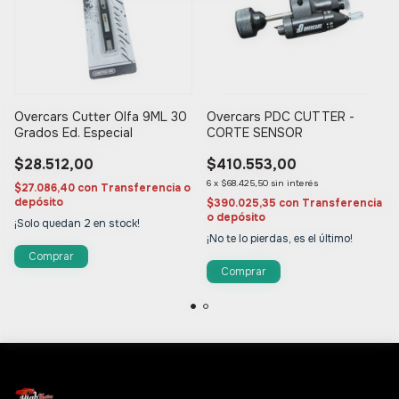
Overcars Cutter Olfa 9ML 30
Overcars PDC CUTTER -
Grados Ed. Especial
CORTE SENSOR
$28.512,00
$410.553,00
6
x
$68.425,50
sin interés
$27.086,40
con
Transferencia o
depósito
$390.025,35
con
Transferencia
o depósito
¡Solo quedan
2
en stock!
¡No te lo pierdas, es el último!