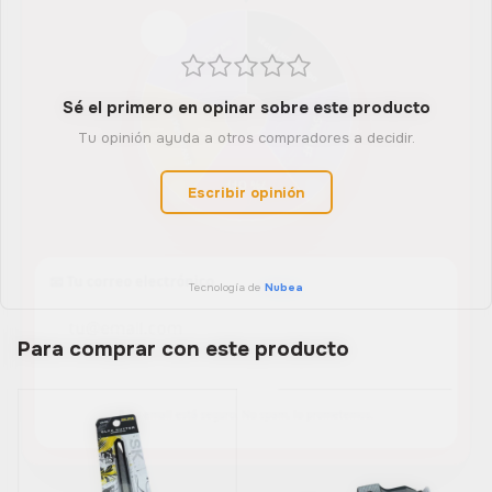
SEGUÍ INTENTANDO
SEGUI PARTICIPAND
ENVIO GRATIS
5% OFF
Sé el primero en opinar sobre este producto
Tu opinión ayuda a otros compradores a decidir.
7% OFF
Escribir opinión
📧 Tu correo electrónico
Tecnología de
Nubea
Para comprar con este producto
GIRAR AHORA
🔒 Tu email está seguro. No spam, lo prometemos.