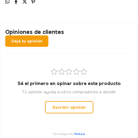
7% OFF
Opiniones de clientes
📧 Tu correo electrónico
Dejá tu opinión
GIRAR AHORA
🔒 Tu email está seguro. No spam, lo prometemos.
Sé el primero en opinar sobre este producto
Tu opinión ayuda a otros compradores a decidir.
Escribir opinión
Tecnología de
Nubea