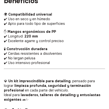
beneficios
🌍
Compatibilidad universal
✔️ Uso en seco y en húmedo
✔️ Apto para todo tipo de superficies
✋
Mangos ergonómicos de PP
✔️ Longitud:
220 mm
✔️ Excelente agarre y control preciso
🧪
Construcción duradera
✔️ Cerdas resistentes a disolventes
OFERTA ESPECIAL
✔️ No largan pelusa
✔️ Uso intensivo profesional
💎
Un kit imprescindible para detailing
, pensado para
SEGUÍ INTENTANDO
SEGUI PARTICIPAND
lograr
limpieza profunda, seguridad y terminación
profesional
en cada parte del vehículo.
Ideal para
lavaderos, talleres de detailing y entusiastas
exigentes
🚗✨
ENVIO GRATIS
5% OFF