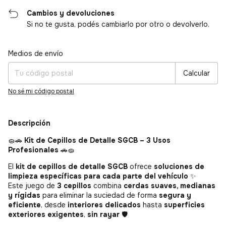
Cambios y devoluciones
Si no te gusta, podés cambiarlo por otro o devolverlo.
Medios de envío
Entregas para el CP:
Cambiar CP
Calcular
No sé mi código postal
Descripción
🧽🚗
Kit de Cepillos de Detalle SGCB – 3 Usos
Profesionales
🚗🧽
El
kit de cepillos de detalle SGCB
ofrece
soluciones de
limpieza específicas para cada parte del vehículo
✨
Este juego de
3 cepillos
combina
cerdas suaves, medianas
y rígidas
para eliminar la suciedad de forma
segura y
eficiente
, desde
interiores delicados
hasta
superficies
exteriores exigentes
,
sin rayar
🛡️