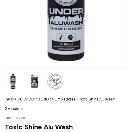
Inicio
>
CUIDADO INTERIOR
>
Limpiadores
>
Toxic Shine Alu Wash
2 vendidos
SKU:
TSAW6
Toxic Shine Alu Wash