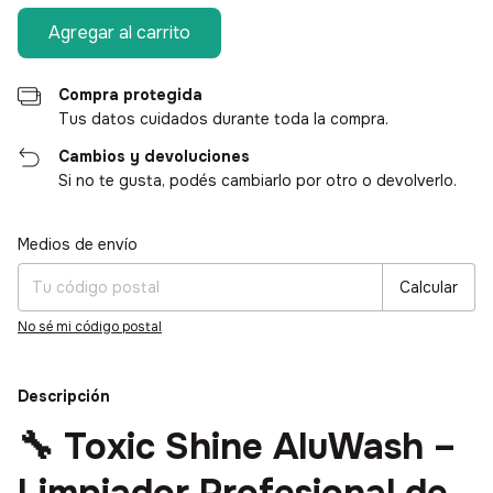
Compra protegida
Tus datos cuidados durante toda la compra.
Cambios y devoluciones
Si no te gusta, podés cambiarlo por otro o devolverlo.
Medios de envío
Entregas para el CP:
Cambiar CP
Calcular
No sé mi código postal
Descripción
🔧 Toxic Shine AluWash –