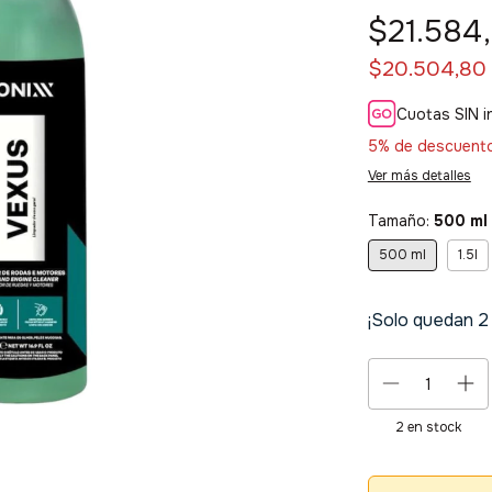
$21.584
$20.504,80
Cuotas SIN i
5% de descuent
Ver más detalles
Tamaño:
500 ml
500 ml
1.5l
¡Solo quedan
2
2
en stock