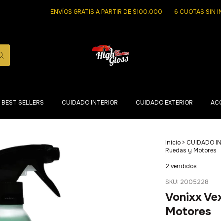
ENVÍOS GRATIS A PARTIR DE $100.000
6 CUOTAS SIN INTERES
BEST SELLERS
CUIDADO INTERIOR
CUIDADO EXTERIOR
AC
Inicio
>
CUIDADO I
Ruedas y Motores
2 vendidos
SKU:
2005228
Vonixx Ve
Motores