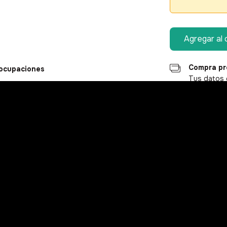
Compra pr
eocupaciones
Tus datos 
Cambios y
Si no te gu
Entregas para el CP