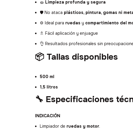
🧽
Limpieza profunda y segura
🛡️ No ataca
plásticos, pintura, gomas ni met
⚙️ Ideal para
ruedas
y
compartimiento del m
🚿 Fácil aplicación y enjuague
👌 Resultados profesionales sin preocupacion
📦 Tallas disponibles
500 ml
1,5 litros
🔧 Especificaciones téc
INDICACIÓN
Limpiador de
ruedas y motor
.