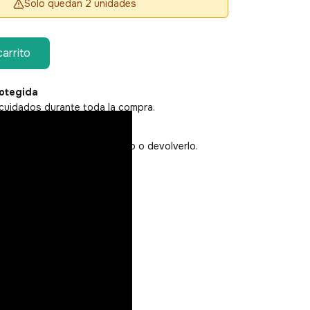
Solo quedan 2 unidades
otegida
cuidados durante toda la compra.
 devoluciones
sta, podés cambiarlo por otro o devolverlo.
:
Cambiar CP
Calcular