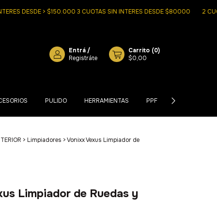
 DESDE > $150.000 3 CUOTAS SIN INTERES DESDE $80000
2 CUOTAS S
Entrá
/
Carrito
(
0
)
Registráte
$0,00
CESORIOS
PULIDO
HERRAMIENTAS
PPF
AUTOMÓVIL
NTERIOR
>
Limpiadores
>
Vonixx Vexus Limpiador de
xus Limpiador de Ruedas y