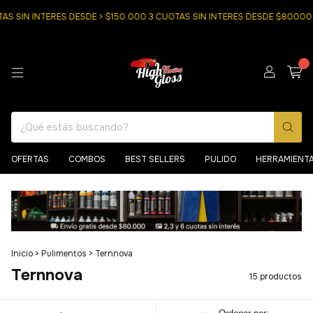
 SIN INTERES DESDE > $150.000 3 CUOTAS SIN INTERES DESDE $80000
0
OFERTAS
COMBOS
BEST SELLERS
PULIDO
HERRAMIENT
Inicio
>
Pulimentos
>
Ternnova
Ternnova
15 productos