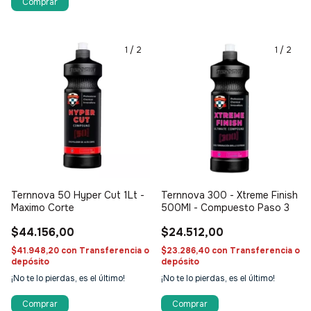
1
/
2
1
/
2
Ternnova 50 Hyper Cut 1Lt -
Ternnova 300 - Xtreme Finish
Maximo Corte
500Ml - Compuesto Paso 3
$44.156,00
$24.512,00
$41.948,20
con
Transferencia o
$23.286,40
con
Transferencia o
depósito
depósito
¡No te lo pierdas, es el último!
¡No te lo pierdas, es el último!