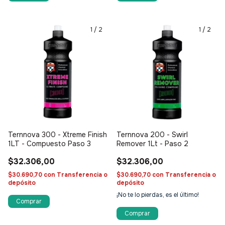
1
/
2
1
/
2
Ternnova 300 - Xtreme Finish
Ternnova 200 - Swirl
1LT - Compuesto Paso 3
Remover 1Lt - Paso 2
$32.306,00
$32.306,00
$30.690,70
con
Transferencia o
$30.690,70
con
Transferencia o
depósito
depósito
¡No te lo pierdas, es el último!