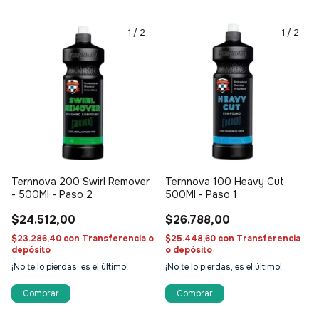
1
/
2
1
/
2
Ternnova 200 Swirl Remover
Ternnova 100 Heavy Cut
- 500Ml - Paso 2
500Ml - Paso 1
$24.512,00
$26.788,00
$23.286,40
con
Transferencia o
$25.448,60
con
Transferencia
depósito
o depósito
¡No te lo pierdas, es el último!
¡No te lo pierdas, es el último!