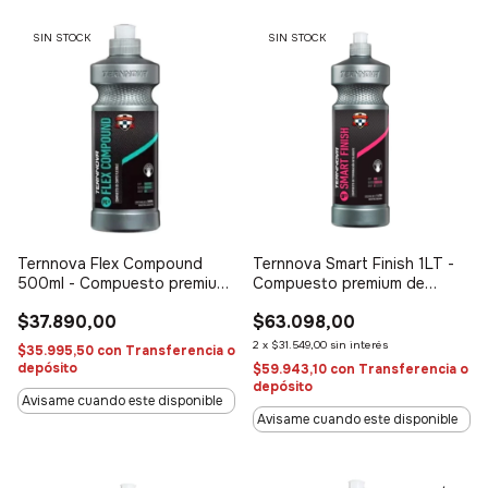
SIN STOCK
SIN STOCK
Ternnova Flex Compound
Ternnova Smart Finish 1LT -
500ml - Compuesto premium
Compuesto premium de
de Corte Flexible (Paso 2)
finalizado (paso 3)
$37.890,00
$63.098,00
2
x
$31.549,00
sin interés
$35.995,50
con
Transferencia o
depósito
$59.943,10
con
Transferencia o
depósito
Avisame cuando este disponible
Avisame cuando este disponible