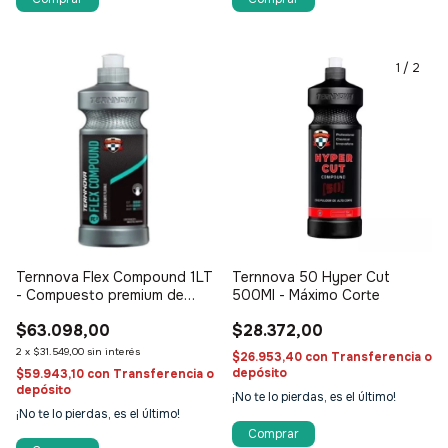
1
/
2
Ternnova Flex Compound 1LT
Ternnova 50 Hyper Cut
- Compuesto premium de
500Ml - Máximo Corte
Corte Flexible (Paso 2)
$63.098,00
$28.372,00
2
x
$31.549,00
sin interés
$26.953,40
con
Transferencia o
depósito
$59.943,10
con
Transferencia o
depósito
¡No te lo pierdas, es el último!
¡No te lo pierdas, es el último!