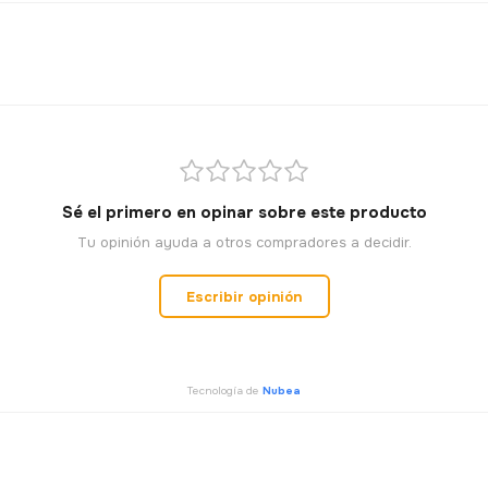
5% OFF
🔒 Tu email está seguro. 
 OFF
Sé el primero en opinar sobre este producto
Tu opinión ayuda a otros compradores a decidir.
Escribir opinión
Tecnología de
Nubea