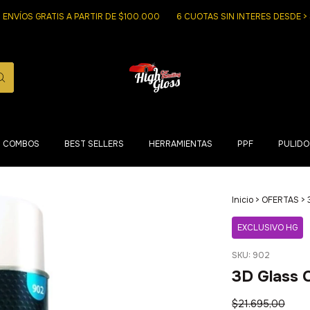
 GRATIS A PARTIR DE $100.000
6 CUOTAS SIN INTERES DESDE > $150.0
COMBOS
BEST SELLERS
HERRAMIENTAS
PPF
PULIDO
Inicio
>
OFERTAS
>
EXCLUSIVO HG
SKU:
902
3D Glass 
$21.695,00