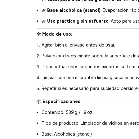
🌿
Base alcohólica (etanol)
: Evaporación rápi
🧽
Uso práctico y sin esfuerzo
: Apto para uso
🛠️
Modo de uso
:
Agitar bien el envase antes de usar.
Pulverizar directamente sobre la superficie de
Dejar actuar unos segundos mientras se forma
Limpiar con una microfibra limpia y seca en mov
Repetir si es necesario para suciedad persiste
📦
Especificaciones
:
Contenido: 539 g / 19 oz
Tipo de producto: Limpiador de vidrios en aer
Base: Alcohólica (etanol)