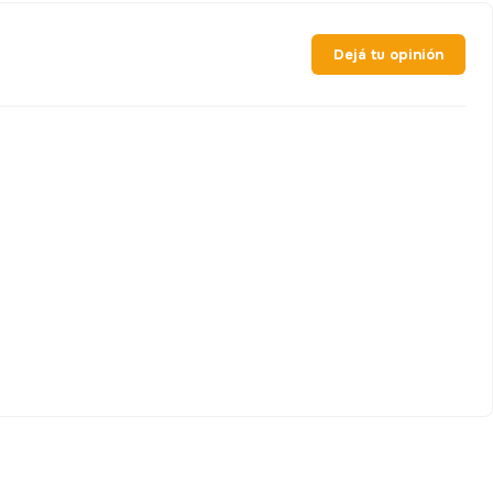
No spam, lo prometemos.
Dejá tu opinión