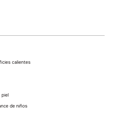
OFERTA ESPECIAL
Jugá y ganá
Prueba tu suerte y consigue descuentos increíbles
ficies calientes
 piel
SEGUÍ INTENTANDO
📧 Tu correo electrónic
cance de niños
GIRAR 