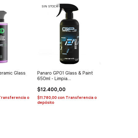
SIN STOCK
eramic Glass
Panaro GP01 Glass & Paint
650ml - Limpia
cristales/preparador de
$12.400,00
superficies
Transferencia o
$11.780,00
con
Transferencia o
depósito