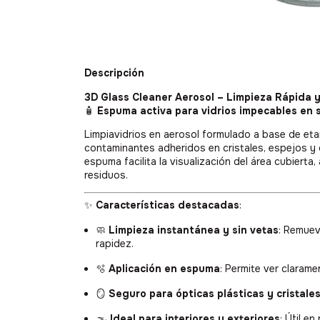
Descripción
3D Glass Cleaner Aerosol – Limpieza Rápida y
🧴
Espuma activa para vidrios impecables en
Limpiavidrios en aerosol formulado a base de etan
contaminantes adheridos en cristales, espejos y 
espuma facilita la visualización del área cubierta
residuos.
✨
Características destacadas
:
🧼
Limpieza instantánea y sin vetas
: Remuev
rapidez.
🫧
Aplicación en espuma
: Permite ver claram
🪞
Seguro para ópticas plásticas y cristale
🌫️
Ideal para interiores y exteriores
: Útil e