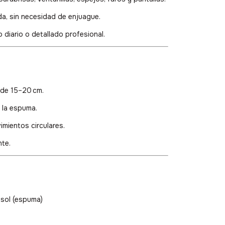
da, sin necesidad de enjuague.
 diario o detallado profesional.
sde 15–20 cm.
 la espuma.
imientos circulares.
nte.
osol (espuma)