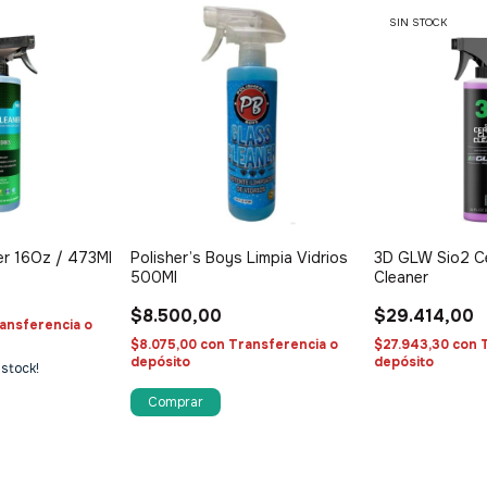
SIN STOCK
er 16Oz / 473Ml
Polisher’s Boys Limpia Vidrios
3D GLW Sio2 C
500Ml
Cleaner
$8.500,00
$29.414,00
ansferencia o
$8.075,00
con
Transferencia o
$27.943,30
con
depósito
depósito
stock!