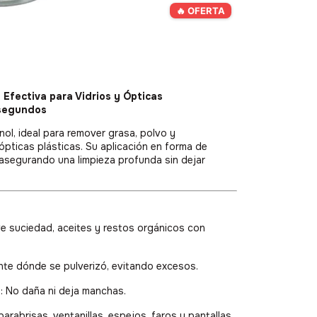
🔥 OFERTA
 Efectiva para Vidrios y Ópticas
 segundos
ol, ideal para remover grasa, polvo y
ópticas plásticas. Su aplicación en forma de
, asegurando una limpieza profunda sin dejar
e suciedad, aceites y restos orgánicos con
ente dónde se pulverizó, evitando excesos.
s
: No daña ni deja manchas.
n parabrisas, ventanillas, espejos, faros y pantallas.