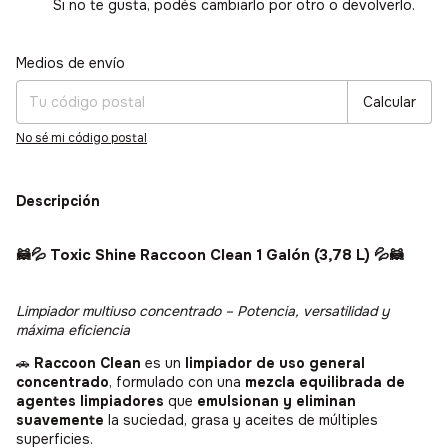
Si no te gusta, podés cambiarlo por otro o devolverlo.
Medios de envío
Entregas para el CP:
Cambiar CP
Calcular
No sé mi código postal
Descripción
🦝💦
Toxic Shine Raccoon Clean 1 Galón (3,78 L)
💦🦝
Limpiador multiuso concentrado – Potencia, versatilidad y
máxima eficiencia
🚗
Raccoon Clean
es un
limpiador de uso general
concentrado
, formulado con una
mezcla equilibrada de
agentes limpiadores
que
emulsionan y eliminan
suavemente
la suciedad, grasa y aceites de múltiples
superficies.