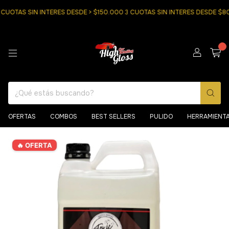
OTAS SIN INTERES DESDE > $150.000 3 CUOTAS SIN INTERES DESDE $800
0
OFERTAS
COMBOS
BEST SELLERS
PULIDO
HERRAMIENT
🔥 OFERTA