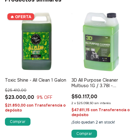
🔥 OFERTA
Toxic Shine - All Clean 1 Galon
3D All Purpose Cleaner
Multiuso 1G / 3.78l -
$25.410,00
Limpiador multipropósito
$50.117,00
$23.000,00
9
% OFF
2
x
$25.058,50
sin interés
$21.850,00
con
Transferencia o
$47.611,15
con
Transferencia o
depósito
depósito
¡Solo quedan
2
en stock!