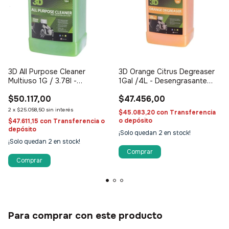
3D All Purpose Cleaner
3D Orange Citrus Degreaser
Multiuso 1G / 3.78l -
1Gal /4L - Desengrasante
Limpiador multipropósito
multipropósito
$50.117,00
$47.456,00
2
x
$25.058,50
sin interés
$45.083,20
con
Transferencia
o depósito
$47.611,15
con
Transferencia o
depósito
¡Solo quedan
2
en stock!
¡Solo quedan
2
en stock!
Para comprar con este producto