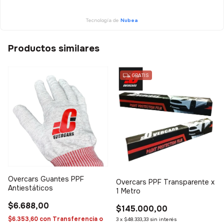
Tecnología de
Nubea
Productos similares
GRATIS
Overcars Guantes PPF
Overcars PPF Transparente x
Antiestáticos
1 Metro
$6.688,00
$145.000,00
$6.353,60
con
Transferencia o
3
x
$48.333,33
sin interés