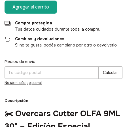
Compra protegida
Tus datos cuidados durante toda la compra.
Cambios y devoluciones
Si no te gusta, podés cambiarlo por otro o devolverlo.
Medios de envío
Entregas para el CP:
Cambiar CP
Calcular
No sé mi código postal
Descripción
✂️
Overcars Cutter OLFA 9ML
30° – Edición Especial