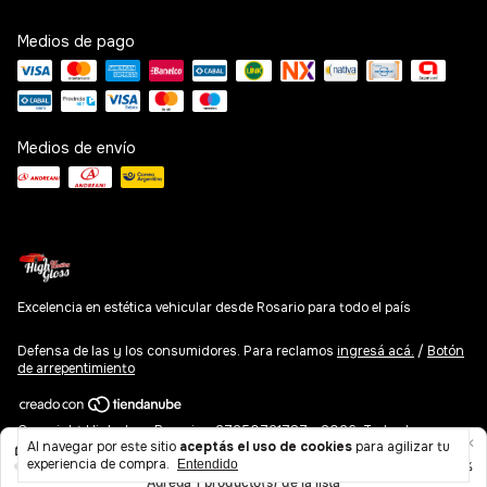
Medios de pago
Medios de envío
Excelencia en estética vehicular desde Rosario para todo el país
Defensa de las y los consumidores. Para reclamos
ingresá acá.
/
Botón
de arrepentimiento
Copyright Highgloss Rosario - 27250721787 - 2026. Todos los
Al navegar por este sitio
aceptás el uso de cookies
para agilizar tu
derechos reservados.
experiencia de compra.
Entendido