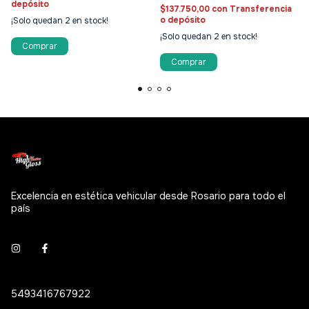
depósito
$137.750,00
con
Transferencia
o depósito
¡Solo quedan
2
en stock!
¡Solo quedan
2
en stock!
Excelencia en estética vehicular desde Rosario para todo el
país
5493416767922