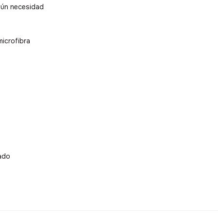
gún necesidad
microfibra
rado