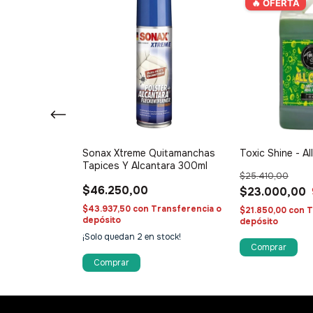
🔥 OFERTA
Sonax Xtreme Quitamanchas
Toxic Shine - Al
us - Shampoo
Tapices Y Alcantara 300ml
de
$25.410,00
cción
$46.250,00
$23.000,00
$43.937,50
con
Transferencia o
ransferencia o
$21.850,00
con
T
depósito
depósito
¡Solo quedan
2
en stock!
stock!