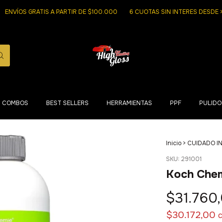
ÍOS GRATIS A PARTIR DE $100.000
6 CUOTAS SIN INTERES DESDE > $15
COMBOS
BEST SELLERS
HERRAMIENTAS
PPF
PULIDO
Inicio
>
CUIDADO I
SKU:
291001
Koch Chemi
$31.760
$30.172,00