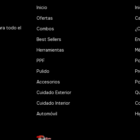
Inicio
In
Ofertas
Ca
ara todo el
Combos
¿C
Best Sellers
En
Herramientas
Mé
PPF
Po
Pulido
Pr
Accesorios
Po
Cuidado Exterior
Qu
Cuidado Interior
Co
Automóvil
Hi