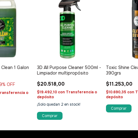
l Clean 1 Galon
3D All Purpose Cleaner 500ml -
Toxic Shine Cle
Limpiador multipropósito
390grs
$20.518,00
$11.253,00
9
% OFF
$19.492,10
con
Transferencia o
$10.690,35
con
T
ransferencia o
depósito
depósito
¡Solo quedan
2
en stock!