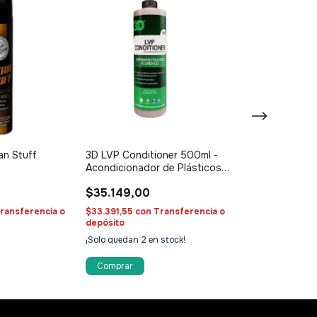
an Stuff
3D LVP Conditioner 500ml -
Vonixx Higicou
Acondicionador de Plásticos
Limpieza Cuer
Vinilos y Cueros
$35.149,00
$20.782,00
ransferencia o
$33.391,55
con
Transferencia o
$19.742,90
con
T
depósito
depósito
¡Solo quedan
2
en stock!
¡Solo quedan
2
en