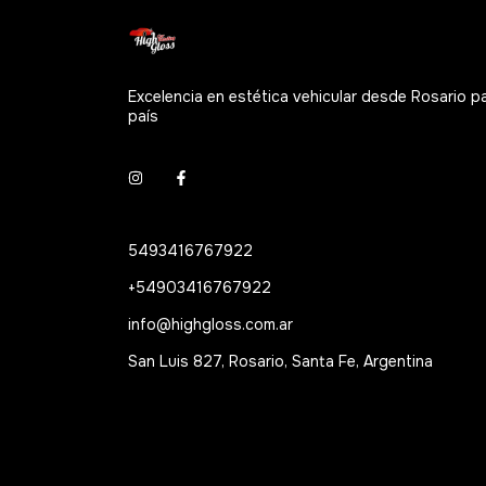
Excelencia en estética vehicular desde Rosario p
país
5493416767922
+54903416767922
info@highgloss.com.ar
San Luis 827, Rosario, Santa Fe, Argentina