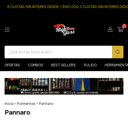
6 CUOTAS SIN INTERES DESDE > $150.000 3 CUOTAS SIN INTERES DES
0
OFERTAS
COMBOS
BEST SELLERS
PULIDO
HERRAMIENT
Inicio
>
Pulimentos
>
Pannaro
Pannaro